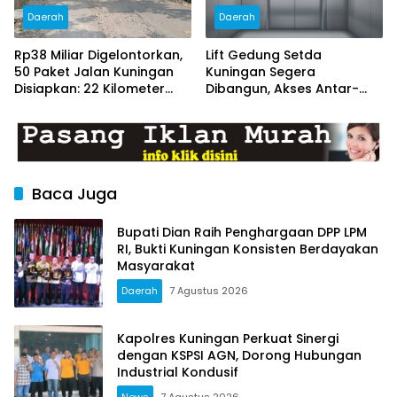
Daerah
Daerah
Rp38 Miliar Digelontorkan,
Lift Gedung Setda
50 Paket Jalan Kuningan
Kuningan Segera
Disiapkan: 22 Kilometer
Dibangun, Akses Antar-
Ditarget Mulus
Lantai Bakal Lebih Mudah
Baca Juga
Bupati Dian Raih Penghargaan DPP LPM
RI, Bukti Kuningan Konsisten Berdayakan
Masyarakat
Daerah
7 Agustus 2026
Kapolres Kuningan Perkuat Sinergi
dengan KSPSI AGN, Dorong Hubungan
Industrial Kondusif
News
7 Agustus 2026