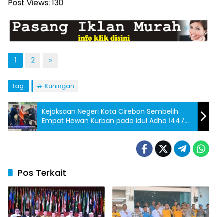
Post Views:
130
1
2
»
Tag:
Kuningan
Kejaksaan Negeri Kota Cirebon Sembelih
Empat Hewan Kurban pada Idul Adha 1447
Hijriah
Pos Terkait