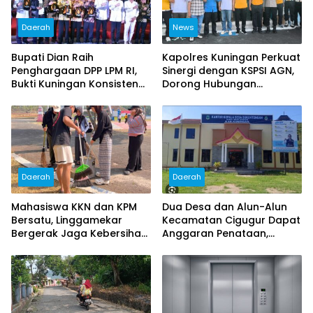
Daerah
News
Bupati Dian Raih
Kapolres Kuningan Perkuat
Penghargaan DPP LPM RI,
Sinergi dengan KSPSI AGN,
Bukti Kuningan Konsisten
Dorong Hubungan
Berdayakan Masyarakat
Industrial Kondusif
Daerah
Daerah
Mahasiswa KKN dan KPM
Dua Desa dan Alun-Alun
Bersatu, Linggamekar
Kecamatan Cigugur Dapat
Bergerak Jaga Kebersihan
Anggaran Penataan,
Lingkungan Desa
Pemkab Siapkan Ruang
Publik yang Lebih Terang
dan Nyaman