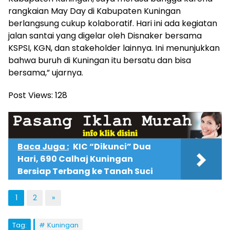
rangkaian May Day di Kabupaten Kuningan
berlangsung cukup kolaboratif. Hari ini ada kegiatan
jalan santai yang digelar oleh Disnaker bersama
KSPSI, KGN, dan stakeholder lainnya. Ini menunjukkan
bahwa buruh di Kuningan itu bersatu dan bisa
bersama,” ujarnya.
Post Views:
128
Baca Juga :
KIC “Dikunci” Dua
Hari, 690 Calhaj Kuningan
Bersiap Terbang ke Tanah Suci
1
2
»
Tag:
Kuningan