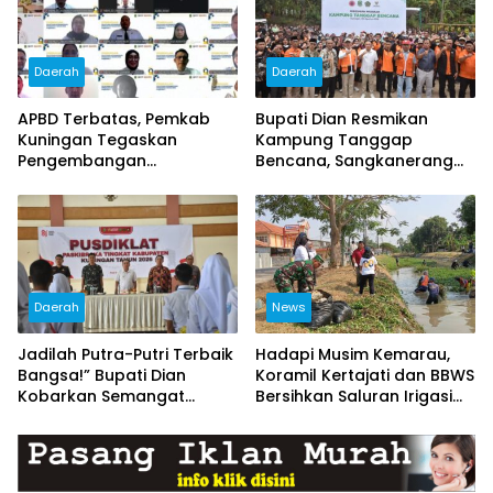
Daerah
Daerah
APBD Terbatas, Pemkab
Bupati Dian Resmikan
Kuningan Tegaskan
Kampung Tanggap
Pengembangan
Bencana, Sangkanerang
Kompetensi ASN Tak Boleh
Siap Jadi Desa Tangguh
Terhenti
Hadapi Bencana
Daerah
News
Jadilah Putra-Putri Terbaik
Hadapi Musim Kemarau,
Bangsa!” Bupati Dian
Koramil Kertajati dan BBWS
Kobarkan Semangat
Bersihkan Saluran Irigasi
Capaskibraka Kuningan
Demi Sawah Tetap Terairi
Menuju Pengibar Merah
Putih 2026