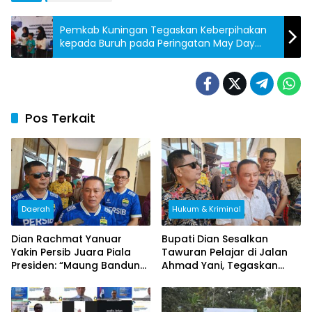
Pemkab Kuningan Tegaskan Keberpihakan
kepada Buruh pada Peringatan May Day
2026
Pos Terkait
Daerah
Hukum & Kriminal
Dian Rachmat Yanuar
Bupati Dian Sesalkan
Yakin Persib Juara Piala
Tawuran Pelajar di Jalan
Presiden: “Maung Bandung
Ahmad Yani, Tegaskan
Pasti Angkat Trofi!”
Efek Jera dan Pembinaan
Bersama