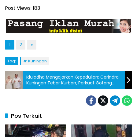
Post Views:
183
1
2
»
Tag:
Kuningan
Iduladha Mengajarkan Kepedulian: Gerindra
Kuningan Tebar Kurban, Perkuat Gotong
Royong untuk Rakyat
Pos Terkait