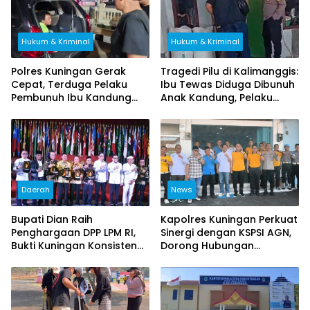
Hukum & Kriminal
Hukum & Kriminal
Polres Kuningan Gerak
Tragedi Pilu di Kalimanggis:
Cepat, Terduga Pelaku
Ibu Tewas Diduga Dibunuh
Pembunuh Ibu Kandung
Anak Kandung, Pelaku
Ditangkap di Brebes
Melarikan Diri
Daerah
News
Bupati Dian Raih
Kapolres Kuningan Perkuat
Penghargaan DPP LPM RI,
Sinergi dengan KSPSI AGN,
Bukti Kuningan Konsisten
Dorong Hubungan
Berdayakan Masyarakat
Industrial Kondusif