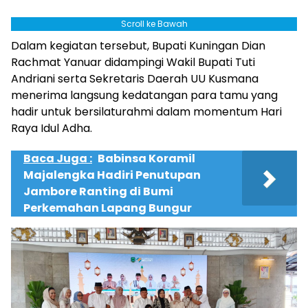
Scroll ke Bawah
Dalam kegiatan tersebut, Bupati Kuningan Dian
Rachmat Yanuar didampingi Wakil Bupati Tuti
Andriani serta Sekretaris Daerah UU Kusmana
menerima langsung kedatangan para tamu yang
hadir untuk bersilaturahmi dalam momentum Hari
Raya Idul Adha.
Baca Juga :
Babinsa Koramil
Majalengka Hadiri Penutupan
Jambore Ranting di Bumi
Perkemahan Lapang Bungur