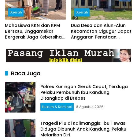
Daerah
Daerah
Mahasiswa KKN dan KPM
Dua Desa dan Alun-Alun
Bersatu, Linggamekar
Kecamatan Cigugur Dapat
Bergerak Jaga Kebersihan
Anggaran Penataan,
Lingkungan Desa
Pemkab Siapkan Ruang
Publik yang Lebih Terang
dan Nyaman
Baca Juga
Polres Kuningan Gerak Cepat, Terduga
Pelaku Pembunuh Ibu Kandung
Ditangkap di Brebes
Hukum & Kriminal
8 Agustus 2026
Tragedi Pilu di Kalimanggis: Ibu Tewas
Diduga Dibunuh Anak Kandung, Pelaku
Melarikan Diri