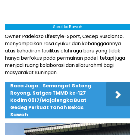
Scroll ke Bawah
Owner Padelazo Lifestyle-Sport, Cecep Rusdianto,
menyampaikan rasa syukur dan kebanggaannya
atas kehadiran fasilitas olahraga baru yang tidak
hanya berfokus pada permainan padel, tetapi juga
menjadi ruang kolaborasi dan silaturahmi bagi
masyarakat Kuningan.
Baca Juga :
Semangat Gotong
Royong, Satgas TMMD ke-127
Kodim 0617/Majalengka Buat
Gedeg Perkuat Tanah Bekas
Sawah