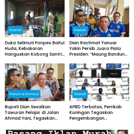
Dipadamkan
Generasi Gemar Membaca
Daerah
Daerah
Duka Selimuti Ponpes Baitul
Dian Rachmat Yanuar
Huda, Kebakaran
Yakin Persib Juara Piala
Hanguskan Kobong Santri
Presiden: “Maung Bandung
di Ciputat, Kerugian Capai
Pasti Angkat Trofi!”
Rp80 Juta
Hukum & Kriminal
Daerah
Bupati Dian Sesalkan
APBD Terbatas, Pemkab
Tawuran Pelajar di Jalan
Kuningan Tegaskan
Ahmad Yani, Tegaskan
Pengembangan
Efek Jera dan Pembinaan
Kompetensi ASN Tak Boleh
Bersama
Terhenti