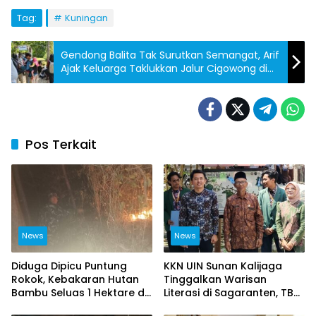
Tag:
Kuningan
Gendong Balita Tak Surutkan Semangat, Arif
Ajak Keluarga Taklukkan Jalur Cigowong di
Lereng Ciremai
Pos Terkait
News
News
Diduga Dipicu Puntung
KKN UIN Sunan Kalijaga
Rokok, Kebakaran Hutan
Tinggalkan Warisan
Bambu Seluas 1 Hektare di
Literasi di Sagaranten, TBM
Majalengka Berhasil
Diresmikan untuk Cetak