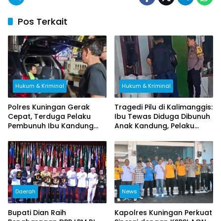
Pos Terkait
Hukum & Kriminal
Hukum & Kriminal
Polres Kuningan Gerak
Tragedi Pilu di Kalimanggis:
Cepat, Terduga Pelaku
Ibu Tewas Diduga Dibunuh
Pembunuh Ibu Kandung
Anak Kandung, Pelaku
Ditangkap di Brebes
Melarikan Diri
Daerah
News
Bupati Dian Raih
Kapolres Kuningan Perkuat