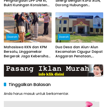
Penghargaan DPP LPM RI,
Sinergi dengan KSPSI AGN,
Bukti Kuningan Konsisten
Dorong Hubungan
Berdayakan Masyarakat
Industrial Kondusif
Daerah
Daerah
Mahasiswa KKN dan KPM
Dua Desa dan Alun-Alun
Bersatu, Linggamekar
Kecamatan Cigugur Dapat
Bergerak Jaga Kebersihan
Anggaran Penataan,
Lingkungan Desa
Pemkab Siapkan Ruang
Publik yang Lebih Terang
dan Nyaman
Tinggalkan Balasan
Anda harus
masuk
untuk berkomentar.