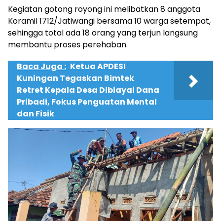
Kegiatan gotong royong ini melibatkan 8 anggota
Koramil 1712/Jatiwangi bersama 10 warga setempat,
sehingga total ada 18 orang yang terjun langsung
membantu proses perehaban.
Baca Juga :
Ketua APDESI
Kuningan Tegaskan Bimtek
Retret Kepala Desa Dibiayai Dana
Pribadi, Fokus Penguatan Mental
dan Fisik