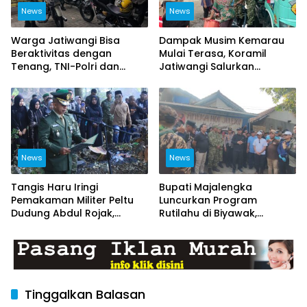
News
News
Warga Jatiwangi Bisa
Dampak Musim Kemarau
Beraktivitas dengan
Mulai Terasa, Koramil
Tenang, TNI-Polri dan
Jatiwangi Salurkan
Satpol PP Intensifkan
Bantuan Air Bersih untuk
Patroli
Warga Desa Loji
News
News
Tangis Haru Iringi
Bupati Majalengka
Pemakaman Militer Peltu
Luncurkan Program
Dudung Abdul Rojak,
Rutilahu di Biyawak,
Kasdim Majalengka Pimpin
Anggota Koramil
Upacara Penghormatan
1714/Jatitujuh Turut
Terakhir
Dukung GEBER Bersama
Warga
Tinggalkan Balasan