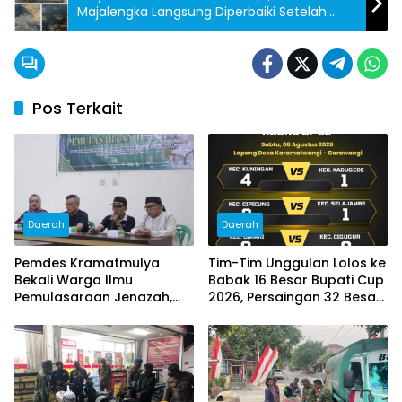
Majalengka Langsung Diperbaiki Setelah
Diberitakan
Pos Terkait
Daerah
Daerah
Pemdes Kramatmulya
Tim-Tim Unggulan Lolos ke
Bekali Warga Ilmu
Babak 16 Besar Bupati Cup
Pemulasaraan Jenazah,
2026, Persaingan 32 Besar
Perkuat Kepedulian Sosial
Berlangsung Sengit
dan Keagamaan