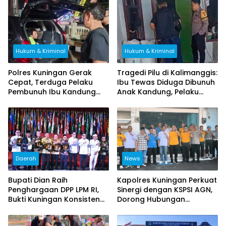
Hukum & Kriminal
Hukum & Kriminal
Polres Kuningan Gerak
Tragedi Pilu di Kalimanggis:
Cepat, Terduga Pelaku
Ibu Tewas Diduga Dibunuh
Pembunuh Ibu Kandung
Anak Kandung, Pelaku
Ditangkap di Brebes
Melarikan Diri
Daerah
News
Bupati Dian Raih
Kapolres Kuningan Perkuat
Penghargaan DPP LPM RI,
Sinergi dengan KSPSI AGN,
Bukti Kuningan Konsisten
Dorong Hubungan
Berdayakan Masyarakat
Industrial Kondusif