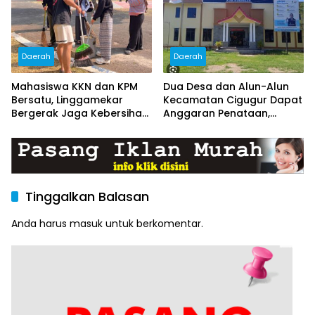
Daerah
Daerah
Mahasiswa KKN dan KPM
Dua Desa dan Alun-Alun
Bersatu, Linggamekar
Kecamatan Cigugur Dapat
Bergerak Jaga Kebersihan
Anggaran Penataan,
Lingkungan Desa
Pemkab Siapkan Ruang
Publik yang Lebih Terang
dan Nyaman
Tinggalkan Balasan
Anda harus
masuk
untuk berkomentar.