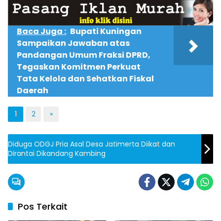
Baca Juga :
Bupati Kuningan
Sampaikan Jawaban atas
Pandangan Umum Fraksi DPRD,
Tegaskan Komitmen Perkuat
Tata Kelola dan Sehatkan Fiskal
Daerah
1
2
»
Diduga ODGJ Pria Asal Desa Jatimerta Diikat dan
Dirantai Dikandang Kambing
Pos Terkait