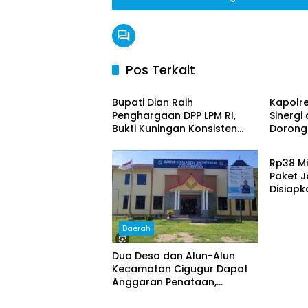
Pos Terkait
Daerah
News
Bupati Dian Raih
Kapolre
Penghargaan DPP LPM RI,
Sinergi
Bukti Kuningan Konsisten
Dorong
Daera
Berdayakan Masyarakat
Kondus
Rp38 Mi
Paket J
Disiapk
Ditarge
Daerah
Dua Desa dan Alun-Alun
Kecamatan Cigugur Dapat
Anggaran Penataan,
Pemkab Siapkan Ruang
Publik yang Lebih Terang