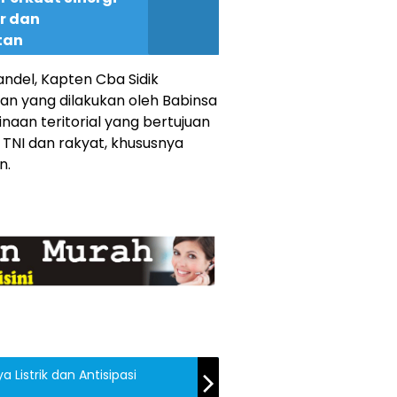
r dan
tan
ndel, Kapten Cba Sidik
yang dilakukan oleh Babinsa
aan teritorial yang bertujuan
NI dan rakyat, khususnya
n.
a Listrik dan Antisipasi