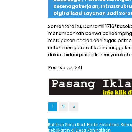
Ketenagakerjaan, Infrastruktu
Digitalisasi Layanan Jadi Soro
Sementara itu, Danramil 1716/Kasoka
menambahkan bahwa pendampingan 
merupakan bagian dari tugas pembin
untuk mempererat kemanunggalan T
dalam bidang sosial kemasyarakata
Post Views:
241
1
2
»
Babinsa Sertu Rudi Hadiri Sosialisasi Bahay
Kebakaran di Desa Paningkiran