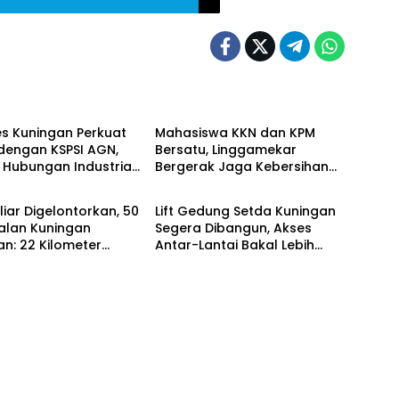
Daerah
s Kuningan Perkuat
Mahasiswa KKN dan KPM
 dengan KSPSI AGN,
Bersatu, Linggamekar
 Hubungan Industrial
Bergerak Jaga Kebersihan
h
Daerah
if
Lingkungan Desa
liar Digelontorkan, 50
Lift Gedung Setda Kuningan
alan Kuningan
Segera Dibangun, Akses
an: 22 Kilometer
Antar-Lantai Bakal Lebih
t Mulus
Mudah