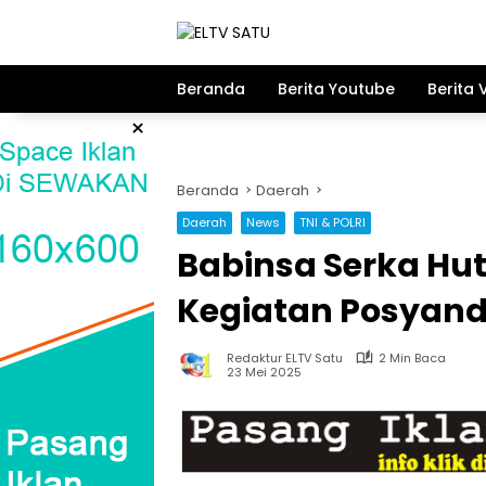
Langsung
ke
konten
Beranda
Berita Youtube
Berita 
×
Beranda
Daerah
Daerah
News
TNI & POLRI
Babinsa Serka Hu
Kegiatan Posyandu
Redaktur ELTV Satu
2 Min Baca
23 Mei 2025