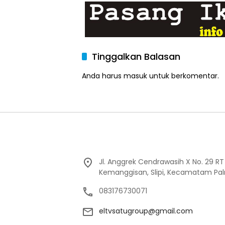
dan Nyaman
Tinggalkan Balasan
Anda harus
masuk
untuk berkomentar.
Jl. Anggrek Cendrawasih X No. 29 R
Kemanggisan, Slipi, Kecamatam Pal
083176730071
eltvsatugroup@gmail.com