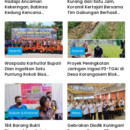
Hadapi Ancaman
Kurang dari Satu Jam,
Kekeringan, Babinsa
Koramil Kertajati Bersama
Kedung Kencana
Tim Gabungan Berhasil
Gerakkan Warga Bangun
Padamkan Kebakaran
Penampungan Air Bersih
Bangunan Bekas Kober di
Pasiripis
Daerah
Daerah
Waspada Karhutla! Bupati
Proyek Peningkatan
Dian Ingatkan Satu
Jaringan Irigasi P3-TGAI di
Puntung Rokok Bisa
Desa Karangasem Blok
Hanguskan Ratusan
Ludoyong, Diduga Tak
Hektare Hutan
Sesuai Spesifikasi dan
Dikeluhkan Petani
Hukum & Kriminal
News
184 Barang Bukti
Gebrakan Disdik Kuningan!