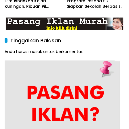
Dimusnahkan Kejari
Program Pesona SD
Kuningan, Ribuan Pil
Siapkan Sekolah Berbasis
Terlarang hingga Uang
Branding, Digitalisasi, dan
Palsu Dibakar dan
Robotika demi Rebut
Dimusnahkan
Kepercayaan Orang Tua
Tinggalkan Balasan
Anda harus
masuk
untuk berkomentar.