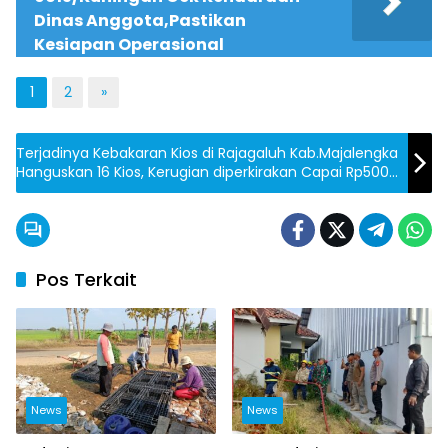
Dinas Anggota,Pastikan
Kesiapan Operasional
1
2
»
Terjadinya Kebakaran Kios di Rajagaluh Kab.Majalengka
Hanguskan 16 Kios, Kerugian diperkirakan Capai Rp500
Juta
Pos Terkait
News
News