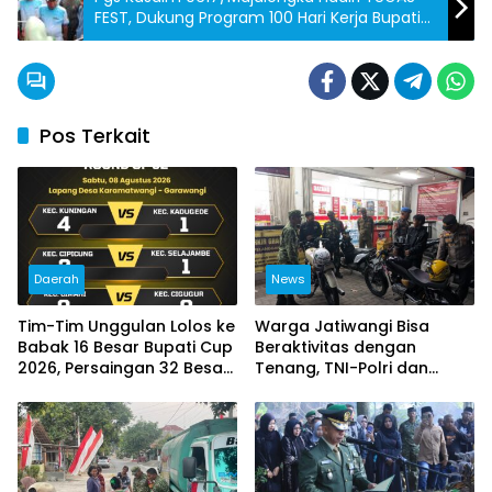
FEST, Dukung Program 100 Hari Kerja Bupati-
Wabup
Pos Terkait
Daerah
News
Tim-Tim Unggulan Lolos ke
Warga Jatiwangi Bisa
Babak 16 Besar Bupati Cup
Beraktivitas dengan
2026, Persaingan 32 Besar
Tenang, TNI-Polri dan
Berlangsung Sengit
Satpol PP Intensifkan
Patroli