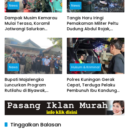
News
News
Dampak Musim Kemarau
Tangis Haru Iringi
Mulai Terasa, Koramil
Pemakaman Militer Peltu
Jatiwangi Salurkan
Dudung Abdul Rojak,
Bantuan Air Bersih untuk
Kasdim Majalengka Pimpin
Warga Desa Loji
Upacara Penghormatan
Terakhir
News
Hukum & Kriminal
Bupati Majalengka
Polres Kuningan Gerak
Luncurkan Program
Cepat, Terduga Pelaku
Rutilahu di Biyawak,
Pembunuh Ibu Kandung
Anggota Koramil
Ditangkap di Brebes
1714/Jatitujuh Turut
Dukung GEBER Bersama
Warga
Tinggalkan Balasan