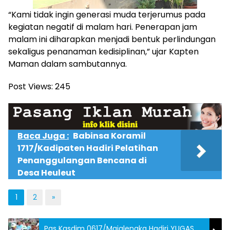
“Kami tidak ingin generasi muda terjerumus pada
kegiatan negatif di malam hari. Penerapan jam
malam ini diharapkan menjadi bentuk perlindungan
sekaligus penanaman kedisiplinan,” ujar Kapten
Maman dalam sambutannya.
Post Views:
245
Baca Juga :
Babinsa Koramil
1717/Kadipaten Hadiri Pelatihan
Penanggulangan Bencana di
Desa Heuleut
1
2
»
Pgs Kasdim 0617/Majalengka Hadiri YUGAS