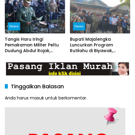
News
News
Tangis Haru Iringi
Bupati Majalengka
Pemakaman Militer Peltu
Luncurkan Program
Dudung Abdul Rojak,
Rutilahu di Biyawak,
Kasdim Majalengka Pimpin
Anggota Koramil
Upacara Penghormatan
1714/Jatitujuh Turut
Terakhir
Dukung GEBER Bersama
Warga
Tinggalkan Balasan
Anda harus
masuk
untuk berkomentar.