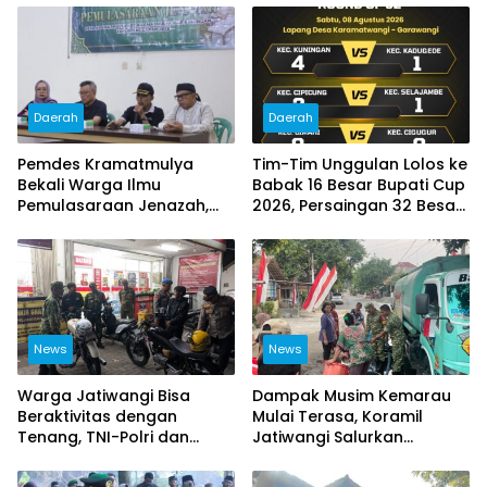
Daerah
Daerah
Pemdes Kramatmulya
Tim-Tim Unggulan Lolos ke
Bekali Warga Ilmu
Babak 16 Besar Bupati Cup
Pemulasaraan Jenazah,
2026, Persaingan 32 Besar
Perkuat Kepedulian Sosial
Berlangsung Sengit
dan Keagamaan
News
News
Warga Jatiwangi Bisa
Dampak Musim Kemarau
Beraktivitas dengan
Mulai Terasa, Koramil
Tenang, TNI-Polri dan
Jatiwangi Salurkan
Satpol PP Intensifkan
Bantuan Air Bersih untuk
Patroli
Warga Desa Loji