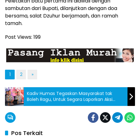
Peletakan batu pertama ini diawali dengan
sambutan dari Bupati, dilanjutkan dengan doa
bersama, salat Dzuhur berjamaah, dan ramah
tamah.
Post Views:
199
1
2
»
Kadiv Humas Tegaskan Masyarakat tak
Boleh Ragu, Untuk Segara Laporkan Aksi
Premaniame Melalui Call Center atau WA
Aduan
Pos Terkait