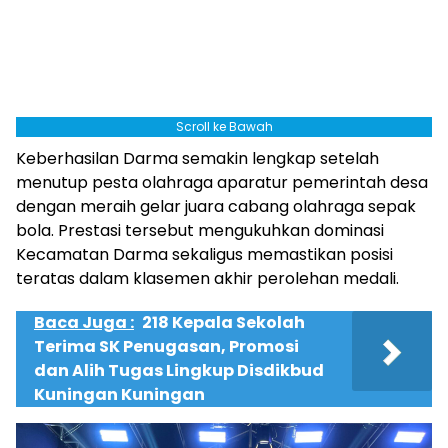
Scroll ke Bawah
Keberhasilan Darma semakin lengkap setelah
menutup pesta olahraga aparatur pemerintah desa
dengan meraih gelar juara cabang olahraga sepak
bola. Prestasi tersebut mengukuhkan dominasi
Kecamatan Darma sekaligus memastikan posisi
teratas dalam klasemen akhir perolehan medali.
Baca Juga :
218 Kepala Sekolah
Terima SK Penugasan, Promosi
dan Alih Tugas Lingkup Disdikbud
Kuningan Kuningan