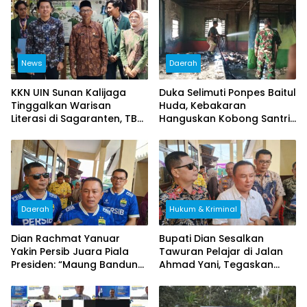
News
Daerah
KKN UIN Sunan Kalijaga
Duka Selimuti Ponpes Baitul
Tinggalkan Warisan
Huda, Kebakaran
Literasi di Sagaranten, TBM
Hanguskan Kobong Santri
Diresmikan untuk Cetak
di Ciputat, Kerugian Capai
Generasi Gemar Membaca
Rp80 Juta
Daerah
Hukum & Kriminal
Dian Rachmat Yanuar
Bupati Dian Sesalkan
Yakin Persib Juara Piala
Tawuran Pelajar di Jalan
Presiden: “Maung Bandung
Ahmad Yani, Tegaskan
Pasti Angkat Trofi!”
Efek Jera dan Pembinaan
Bersama