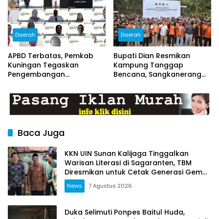
Daerah
Daerah
APBD Terbatas, Pemkab
Bupati Dian Resmikan
Kuningan Tegaskan
Kampung Tanggap
Pengembangan
Bencana, Sangkanerang
Kompetensi ASN Tak Boleh
Siap Jadi Desa Tangguh
Terhenti
Hadapi Bencana
Baca Juga
KKN UIN Sunan Kalijaga Tinggalkan
Warisan Literasi di Sagaranten, TBM
Diresmikan untuk Cetak Generasi Gemar
Membaca
News
7 Agustus 2026
Duka Selimuti Ponpes Baitul Huda,