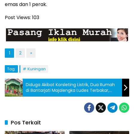
emas dan 1 perak.
Post Views:
103
1
2
»
Tag:
Kuningan
Diduga Akibat Korsleting Listrik, Dua Rumah
di Bantarjati Majalengka Ludes Terbakar,
Kerugian Capai Rp200 Juta
Pos Terkait