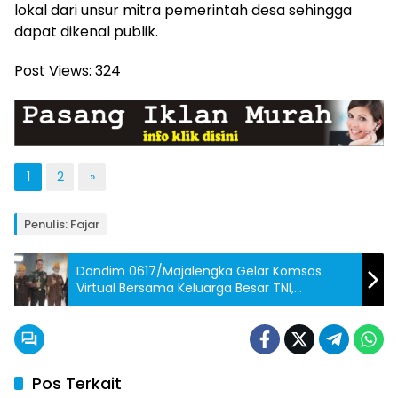
lokal dari unsur mitra pemerintah desa sehingga
dapat dikenal publik.
Post Views:
324
1
2
»
Penulis: Fajar
Dandim 0617/Majalengka Gelar Komsos
Virtual Bersama Keluarga Besar TNI,
Teguhkan Persatuan dan Kedaulatan NKRI
Pos Terkait