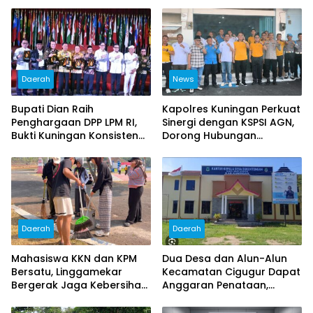
Daerah
News
Bupati Dian Raih
Kapolres Kuningan Perkuat
Penghargaan DPP LPM RI,
Sinergi dengan KSPSI AGN,
Bukti Kuningan Konsisten
Dorong Hubungan
Berdayakan Masyarakat
Industrial Kondusif
Daerah
Daerah
Mahasiswa KKN dan KPM
Dua Desa dan Alun-Alun
Bersatu, Linggamekar
Kecamatan Cigugur Dapat
Bergerak Jaga Kebersihan
Anggaran Penataan,
Lingkungan Desa
Pemkab Siapkan Ruang
Publik yang Lebih Terang