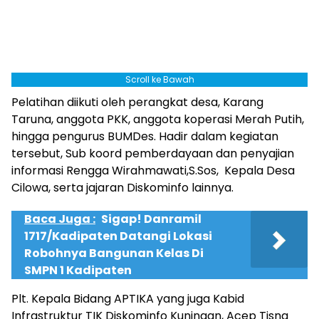
Scroll ke Bawah
Pelatihan diikuti oleh perangkat desa, Karang
Taruna, anggota PKK, anggota koperasi Merah Putih,
hingga pengurus BUMDes. Hadir dalam kegiatan
tersebut, Sub koord pemberdayaan dan penyajian
informasi Rengga Wirahmawati,S.Sos, Kepala Desa
Cilowa, serta jajaran Diskominfo lainnya.
Baca Juga :
Sigap! Danramil
1717/Kadipaten Datangi Lokasi
Robohnya Bangunan Kelas Di
SMPN 1 Kadipaten
Plt. Kepala Bidang APTIKA yang juga Kabid
Infrastruktur TIK Diskominfo Kuningan, Acep Tisna