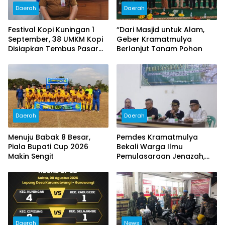
Daerah
Daerah
Festival Kopi Kuningan 1
“Dari Masjid untuk Alam,
September, 38 UMKM Kopi
Geber Kramatmulya
Disiapkan Tembus Pasar
Berlanjut Tanam Pohon
Luar Daerah
Daerah
Daerah
Menuju Babak 8 Besar,
Pemdes Kramatmulya
Piala Bupati Cup 2026
Bekali Warga Ilmu
Makin Sengit
Pemulasaraan Jenazah,
Perkuat Kepedulian Sosial
dan Keagamaan
Daerah
News