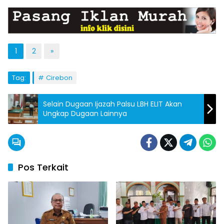
1
2
»
Tag:
Cirebon
Selain Dugaan Ijazah Palsu LBH ELIT Akan
Ungkap Dugaan Lainnya
Pos Terkait