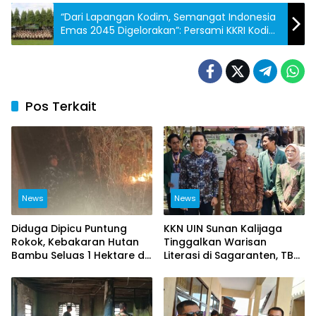
“Dari Lapangan Kodim, Semangat Indonesia
Emas 2045 Digelorakan”: Persami KKRI Kodim
0615/Kuningan Resmi Dibuka
Pos Terkait
News
News
Diduga Dipicu Puntung
KKN UIN Sunan Kalijaga
Rokok, Kebakaran Hutan
Tinggalkan Warisan
Bambu Seluas 1 Hektare di
Literasi di Sagaranten, TBM
Majalengka Berhasil
Diresmikan untuk Cetak
Dipadamkan
Generasi Gemar Membaca