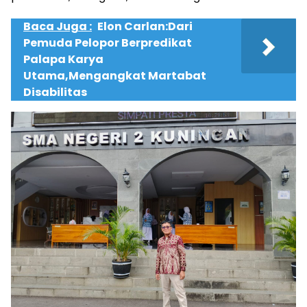
Baca Juga :
Elon Carlan:Dari
Pemuda Pelopor Berpredikat
Palapa Karya
Utama,Mengangkat Martabat
Disabilitas