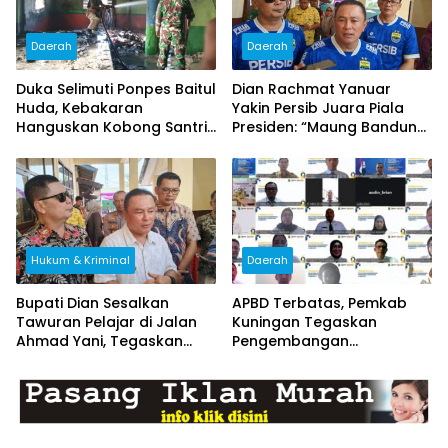
Daerah
Daerah
Duka Selimuti Ponpes Baitul
Dian Rachmat Yanuar
Huda, Kebakaran
Yakin Persib Juara Piala
Hanguskan Kobong Santri
Presiden: “Maung Bandung
di Ciputat, Kerugian Capai
Pasti Angkat Trofi!”
Rp80 Juta
Hukum & Kriminal
Daerah
Bupati Dian Sesalkan
APBD Terbatas, Pemkab
Tawuran Pelajar di Jalan
Kuningan Tegaskan
Ahmad Yani, Tegaskan
Pengembangan
Efek Jera dan Pembinaan
Kompetensi ASN Tak Boleh
Bersama
Terhenti