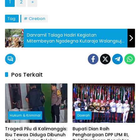
1
2
»
Tag:
Cirebon
Danramil Talaga Hadiri Kegiatan
Mitembeyan Ngadegna Kutaraja Walangsuji
dan Doa Bersama di Situs Walangsuji,
Majalengka
Pos Terkait
Hukum & Kriminal
Daerah
Tragedi Pilu di Kalimanggis:
Bupati Dian Raih
Ibu Tewas Diduga Dibunuh
Penghargaan DPP LPM RI,