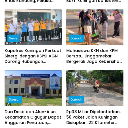
Anak Kandung, Pelaku
Bukti Kuningan Konsisten
Melarikan Diri
Berdayakan Masyarakat
News
Daerah
Kapolres Kuningan Perkuat
Mahasiswa KKN dan KPM
Sinergi dengan KSPSI AGN,
Bersatu, Linggamekar
Dorong Hubungan
Bergerak Jaga Kebersihan
Industrial Kondusif
Lingkungan Desa
Daerah
Daerah
Dua Desa dan Alun-Alun
Rp38 Miliar Digelontorkan,
Kecamatan Cigugur Dapat
50 Paket Jalan Kuningan
Anggaran Penataan,
Disiapkan: 22 Kilometer
Pemkab Siapkan Ruang
Ditarget Mulus