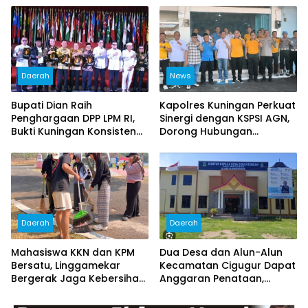
Daerah
News
Bupati Dian Raih
Kapolres Kuningan Perkuat
Penghargaan DPP LPM RI,
Sinergi dengan KSPSI AGN,
Bukti Kuningan Konsisten
Dorong Hubungan
Berdayakan Masyarakat
Industrial Kondusif
Daerah
Daerah
Mahasiswa KKN dan KPM
Dua Desa dan Alun-Alun
Bersatu, Linggamekar
Kecamatan Cigugur Dapat
Bergerak Jaga Kebersihan
Anggaran Penataan,
Lingkungan Desa
Pemkab Siapkan Ruang
Publik yang Lebih Terang