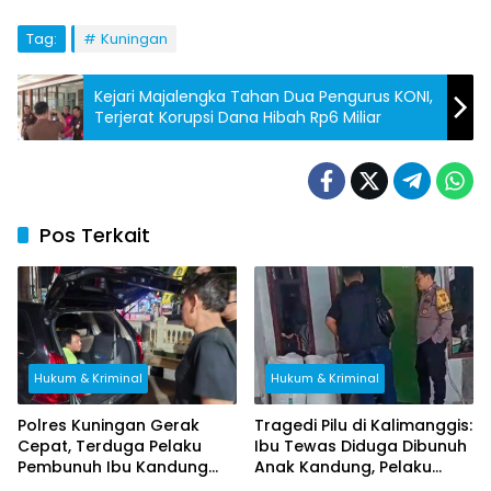
Tag:
Kuningan
Kejari Majalengka Tahan Dua Pengurus KONI,
Terjerat Korupsi Dana Hibah Rp6 Miliar
Pos Terkait
Hukum & Kriminal
Hukum & Kriminal
Polres Kuningan Gerak
Tragedi Pilu di Kalimanggis:
Cepat, Terduga Pelaku
Ibu Tewas Diduga Dibunuh
Pembunuh Ibu Kandung
Anak Kandung, Pelaku
Ditangkap di Brebes
Melarikan Diri