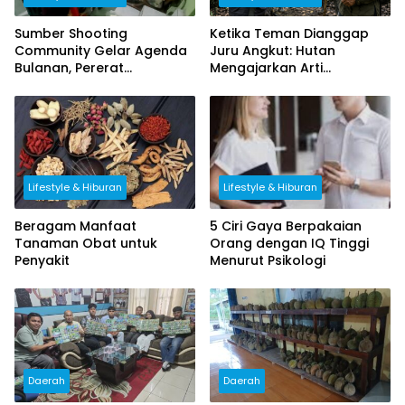
Sumber Shooting
Ketika Teman Dianggap
Community Gelar Agenda
Juru Angkut: Hutan
Bulanan, Pererat
Mengajarkan Arti
Silaturahmi Antaranggota
Menghormati
Lifestyle & Hiburan
Lifestyle & Hiburan
Beragam Manfaat
5 Ciri Gaya Berpakaian
Tanaman Obat untuk
Orang dengan IQ Tinggi
Penyakit
Menurut Psikologi
Daerah
Daerah