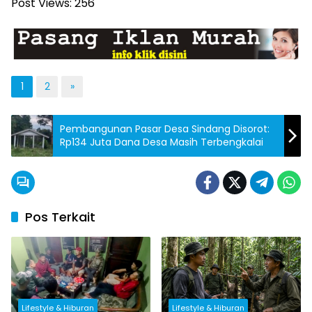
Post Views:
256
1
2
»
Pembangunan Pasar Desa Sindang Disorot:
Rp134 Juta Dana Desa Masih Terbengkalai
Pos Terkait
Lifestyle & Hiburan
Lifestyle & Hiburan