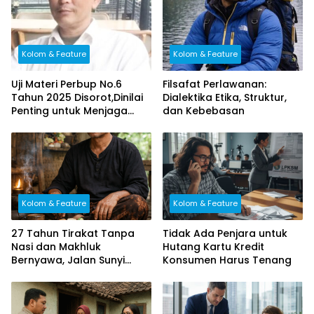
Kolom & Feature
Kolom & Feature
Uji Materi Perbup No.6
Filsafat Perlawanan:
Tahun 2025 Disorot,Dinilai
Dialektika Etika, Struktur,
Penting untuk Menjaga
dan Kebebasan
Keadilan Fiskal di Kuningan
Kolom & Feature
Kolom & Feature
27 Tahun Tirakat Tanpa
Tidak Ada Penjara untuk
Nasi dan Makhluk
Hutang Kartu Kredit
Bernyawa, Jalan Sunyi
Konsumen Harus Tenang
Abang Rahman dari
Cirebon