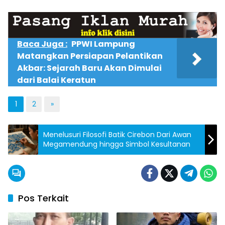
Baca Juga :
PPWI Lampung
Matangkan Persiapan Pelantikan
Akbar: Sejarah Baru Akan Dimulai
dari Balai Keratun
1
2
»
Menelusuri Filosofi Batik Cirebon Dari Awan
Megamendung hingga Simbol Kesultanan
Pos Terkait