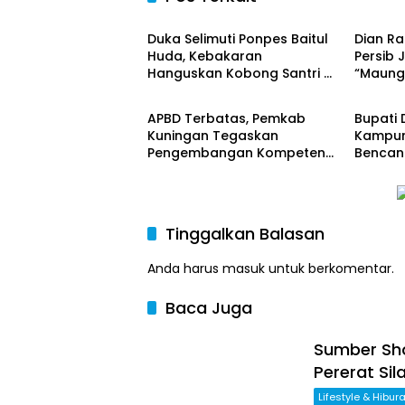
Daerah
Daera
Duka Selimuti Ponpes Baitul
Dian R
Huda, Kebakaran
Persib 
Hanguskan Kobong Santri di
“Maung
Daerah
Daera
Ciputat, Kerugian Capai
Angkat 
Rp80 Juta
APBD Terbatas, Pemkab
Bupati 
Kuningan Tegaskan
Kampu
Pengembangan Kompetensi
Bencan
ASN Tak Boleh Terhenti
Siap J
Hadapi
Tinggalkan Balasan
Anda harus
masuk
untuk berkomentar.
Baca Juga
Sumber Sh
Pererat Si
Lifestyle & Hibur