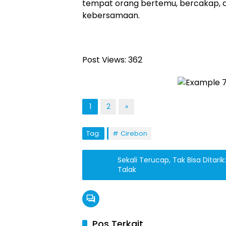
tempat orang bertemu, bercakap, d
kebersamaan.
Post Views:
362
1
2
»
Tag:
Cirebon
Sekali Terucap, Tak Bisa Dita
Talak
Pos Terkait