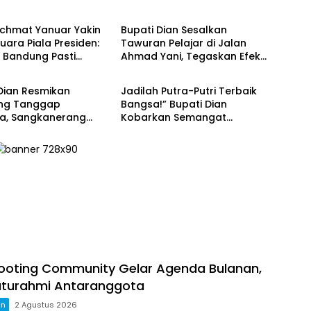
h
Hukum & Kriminal
achmat Yanuar Yakin
Bupati Dian Sesalkan
Juara Piala Presiden:
Tawuran Pelajar di Jalan
 Bandung Pasti
Ahmad Yani, Tegaskan Efek
h
Daerah
Trofi!”
Jera dan Pembinaan
Bersama
Dian Resmikan
Jadilah Putra-Putri Terbaik
ng Tanggap
Bangsa!” Bupati Dian
a, Sangkanerang
Kobarkan Semangat
adi Desa Tangguh
Capaskibraka Kuningan
 Bencana
Menuju Pengibar Merah Putih
2026
ooting Community Gelar Agenda Bulanan,
laturahmi Antaranggota
an
2 Agustus 2026