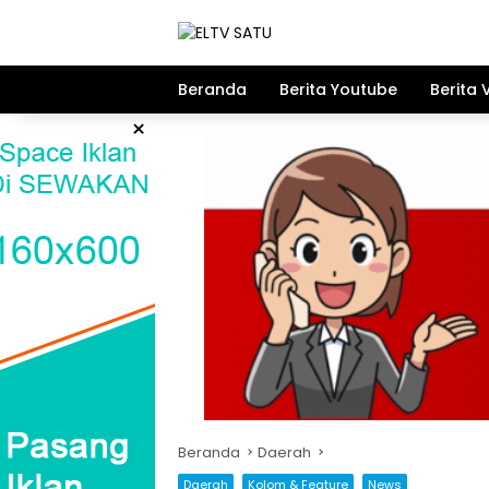
Langsung
ke
konten
Beranda
Berita Youtube
Berita 
×
Beranda
Daerah
Daerah
Kolom & Feature
News