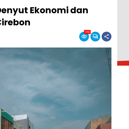
Denyut Ekonomi dan
irebon
362