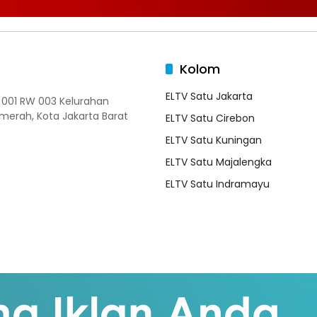
Kolom
ELTV Satu Jakarta
T 001 RW 003 Kelurahan
merah, Kota Jakarta Barat
ELTV Satu Cirebon
ELTV Satu Kuningan
ELTV Satu Majalengka
ELTV Satu Indramayu
Disclaimer
Pasang Iklan
Kode Etik Jurnalistik
Ped