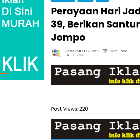
Perayaan Hari Jad
39, Berikan Sant
Jompo
Redaktur ELTV Satu
1 Min Baca
14 Juli 2023
Post Views:
220