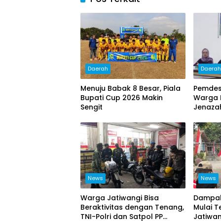
Daerah
Daera
Menuju Babak 8 Besar, Piala
Pemdes
Bupati Cup 2026 Makin
Warga 
Sengit
Jenazah
Sosial
News
News
Warga Jatiwangi Bisa
Dampak
Beraktivitas dengan Tenang,
Mulai T
TNI-Polri dan Satpol PP
Jatiwan