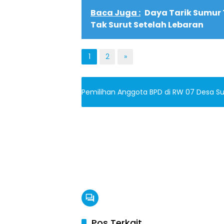
Baca Juga :
Daya Tarik Sumur 
Tak Surut Setelah Lebaran
1
2
»
Pemilihan Anggota BPD di RW 07 Desa Su
Pos Terkait