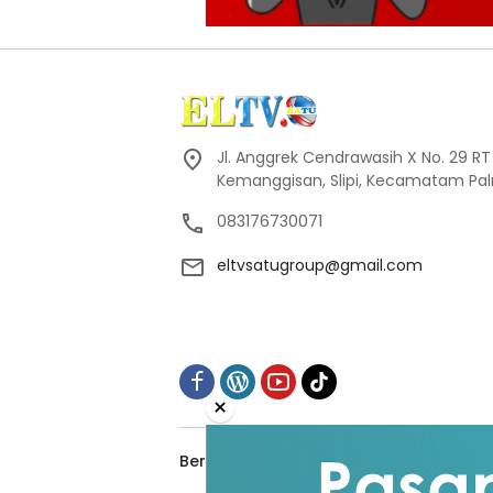
Jl. Anggrek Cendrawasih X No. 29 R
Kemanggisan, Slipi, Kecamatam Pal
083176730071
eltvsatugroup@gmail.com
×
Beranda
Redaksi
Tentang Kami