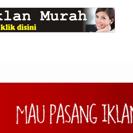
sih untuk Warga Desa
Majalengka Pimpin Upacara
Penghormatan Terakhir