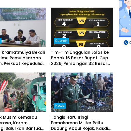
h
Daerah
 Kramatmulya Bekali
Tim-Tim Unggulan Lolos ke
Ilmu Pemulasaraan
Babak 16 Besar Bupati Cup
, Perkuat Kepedulian
2026, Persaingan 32 Besar
 dan Keagamaan
Berlangsung Sengit
News
 Musim Kemarau
Tangis Haru Iringi
erasa, Koramil
Pemakaman Militer Peltu
gi Salurkan Bantuan
Dudung Abdul Rojak, Kasdim