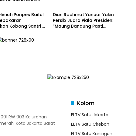
h
Daerah
limuti Ponpes Baitul
Dian Rachmat Yanuar Yakin
Kebakaran
Persib Juara Piala Presiden:
kan Kobong Santri di
“Maung Bandung Pasti
, Kerugian Capai
Angkat Trofi!”
uta
Kolom
ELTV Satu Jakarta
T 001 RW 003 Kelurahan
merah, Kota Jakarta Barat
ELTV Satu Cirebon
ELTV Satu Kuningan