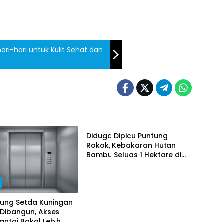
ri-hari untuk Kulit Sehat dan
News
Diduga Dipicu Puntung
Rokok, Kebakaran Hutan
Bambu Seluas 1 Hektare di
Majalengka Berhasil
Dipadamkan
h
dung Setda Kuningan
 Dibangun, Akses
antai Bakal Lebih