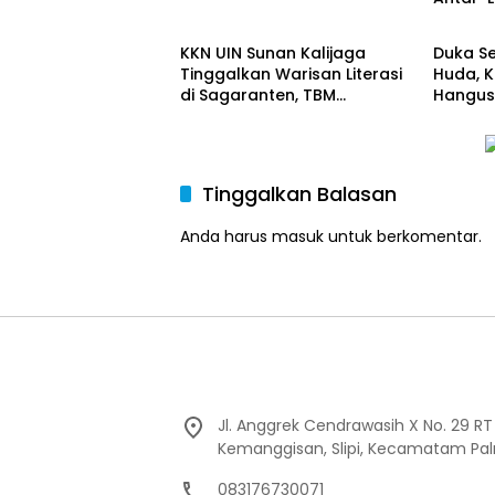
News
Daera
Mudah
KKN UIN Sunan Kalijaga
Duka Se
Tinggalkan Warisan Literasi
Huda, 
di Sagaranten, TBM
Hangus
Diresmikan untuk Cetak
Ciputat
Generasi Gemar Membaca
Rp80 J
Tinggalkan Balasan
Anda harus
masuk
untuk berkomentar.
Jl. Anggrek Cendrawasih X No. 29 R
Kemanggisan, Slipi, Kecamatam Pal
083176730071