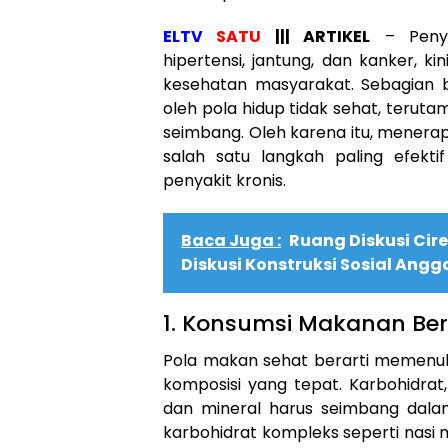
ELTV
SATU
||| ARTIKEL
– Penyak
hipertensi, jantung, dan kanker, k
kesehatan masyarakat. Sebagian b
oleh pola hidup tidak sehat, terut
seimbang. Oleh karena itu, menera
salah satu langkah paling efekt
penyakit kronis.
Baca Juga :
Ruang Diskusi Ci
Diskusi Konstruksi Sosial Ang
1. Konsumsi Makanan Ber
Pola makan sehat berarti memenuh
komposisi yang tepat. Karbohidrat,
dan mineral harus seimbang dalam 
karbohidrat kompleks seperti nasi 