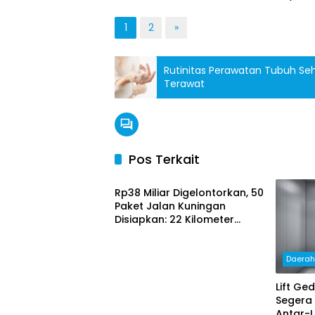
1
2
»
Rutinitas Perawatan Tubuh Seha
Terawat
Pos Terkait
Daerah
Rp38 Miliar Digelontorkan, 50
Paket Jalan Kuningan
Disiapkan: 22 Kilometer
Ditarget Mulus
Daera
Lift Ge
Segera
Antar-L