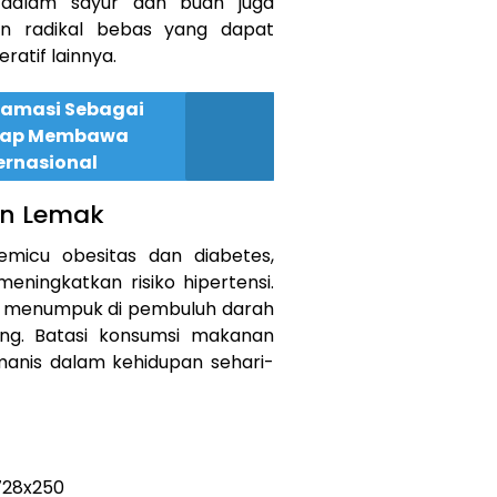
 dalam sayur dan buah juga
n radikal bebas yang dapat
atif lainnya.
klamasi Sebagai
Siap Membawa
ernasional
an Lemak
micu obesitas dan diabetes,
ningkatkan risiko hipertensi.
at menumpuk di pembuluh darah
ng. Batasi konsumsi makanan
manis dalam kehidupan sehari-