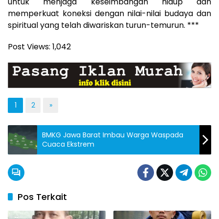
untuk menjaga keseimbangan hidup dan
memperkuat koneksi dengan nilai-nilai budaya dan
spiritual yang telah diwariskan turun-temurun. ***
Post Views:
1,042
1
2
»
BMKG Jawa Barat Imbau Warga Waspada
Cuaca Ekstrem
Pos Terkait