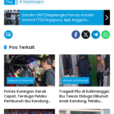
Tag:
Majalengka
Dandim 0617/Majalengka Pantau Kondisi
Koramil 1703/Argapura, Ajak Anggota
Tingkatkan Profesionalisme
Pos Terkait
Hukum & Kriminal
Hukum & Kriminal
Polres Kuningan Gerak
Tragedi Pilu di Kalimanggis:
Cepat, Terduga Pelaku
Ibu Tewas Diduga Dibunuh
Pembunuh Ibu Kandung
Anak Kandung, Pelaku
Ditangkap di Brebes
Melarikan Diri