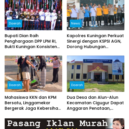
Daerah
News
Bupati Dian Raih
Kapolres Kuningan Perkuat
Penghargaan DPP LPM RI,
Sinergi dengan KSPSI AGN,
Bukti Kuningan Konsisten
Dorong Hubungan
Berdayakan Masyarakat
Industrial Kondusif
Daerah
Daerah
Mahasiswa KKN dan KPM
Dua Desa dan Alun-Alun
Bersatu, Linggamekar
Kecamatan Cigugur Dapat
Bergerak Jaga Kebersihan
Anggaran Penataan,
Lingkungan Desa
Pemkab Siapkan Ruang
Publik yang Lebih Terang
dan Nyaman