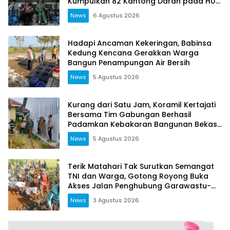
Kumpulkan 82 Kantong Darah pada HUT
RI ke-81
News
6 Agustus 2026
Hadapi Ancaman Kekeringan, Babinsa
Kedung Kencana Gerakkan Warga
Bangun Penampungan Air Bersih
News
5 Agustus 2026
Kurang dari Satu Jam, Koramil Kertajati
Bersama Tim Gabungan Berhasil
Padamkan Kebakaran Bangunan Bekas
Kober di Pasiripis
News
5 Agustus 2026
Terik Matahari Tak Surutkan Semangat
TNI dan Warga, Gotong Royong Buka
Akses Jalan Penghubung Garawastu-
Pasirayu
News
3 Agustus 2026