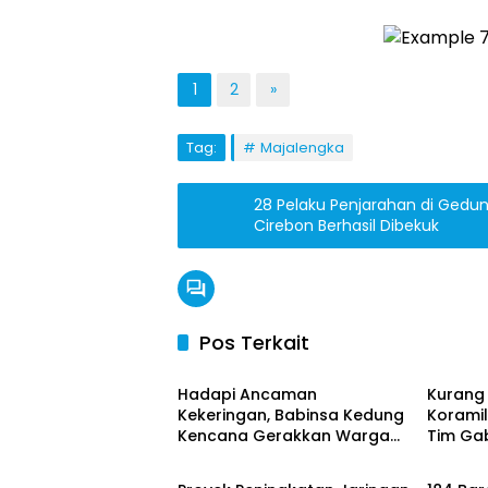
1
2
»
Tag:
Majalengka
28 Pelaku Penjarahan di Ged
Cirebon Berhasil Dibekuk
Pos Terkait
News
News
Hadapi Ancaman
Kurang 
Kekeringan, Babinsa Kedung
Koramil
Kencana Gerakkan Warga
Tim Ga
Daerah
Hukum 
Bangun Penampungan Air
Padamk
Bersih
Bangun