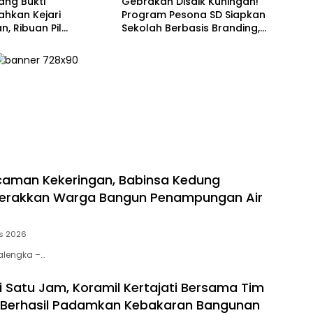
ang Bukti
Gebrakan Disdik Kuningan!
s
hkan Kejari
Program Pesona SD Siapkan
n, Ribuan Pil
Sekolah Berbasis Branding,
ang hingga Uang
Digitalisasi, dan Robotika
ibakar dan
demi Rebut Kepercayaan
ahkan
Orang Tua
caman Kekeringan, Babinsa Kedung
erakkan Warga Bangun Penampungan Air
s 2026
jalengka –…
i Satu Jam, Koramil Kertajati Bersama Tim
Berhasil Padamkan Kebakaran Bangunan