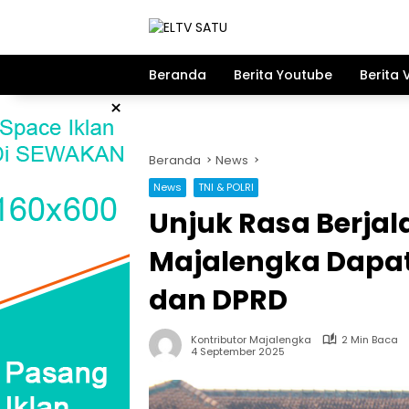
Langsung
ke
konten
Beranda
Berita Youtube
Berita 
×
Beranda
News
News
TNI & POLRI
Unjuk Rasa Berjal
Majalengka Dapat 
dan DPRD
Kontributor Majalengka
2 Min Baca
4 September 2025