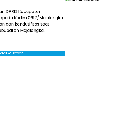
dan DPRD Kabupaten
kepada Kodim 0617/Majalengka
n dan kondusifitas saat
Kabupaten Majalengka.
Scroll ke Bawah