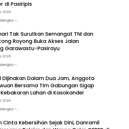
 di Pasiripis
s 2026
jalengka –…
hari Tak Surutkan Semangat TNI dan
tong Royong Buka Akses Jalan
g Garawastu-Pasirayu
s 2026
jalengka –…
il Dijinakan Dalam Dua Jam, Anggota
awuan Bersama Tim Gabungan Sigap
Kebakaran Lahan di Kasokandel
s 2026
jalengka –…
Cinta Kebersihan Sejak Dini, Danramil