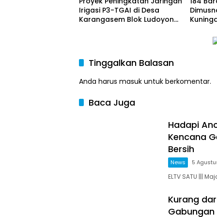
Proyek Peningkatan Jaringan
184 Bar
Pasiripi
Irigasi P3-TGAI di Desa
Dimusna
Karangasem Blok Ludoyong,
Kuninga
Diduga Tak Sesuai
Terlar
Spesifikasi dan Dikeluhkan
Palsu D
Petani
Dimusn
Tinggalkan Balasan
Anda harus
masuk
untuk berkomentar.
Baca Juga
Hadapi An
Kencana G
Bersih
News
5 Agustu
ELTV SATU ||| Ma
Kurang dar
Gabungan 