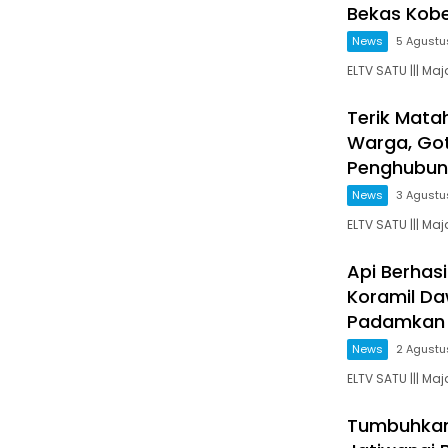
Bekas Kober
News
5 Agustu
ELTV SATU ||| Ma
Terik Mata
Warga, Go
Penghubun
News
3 Agustu
ELTV SATU ||| Ma
Api Berhas
Koramil D
Padamkan 
News
2 Agustu
ELTV SATU ||| Ma
Tumbuhkan 