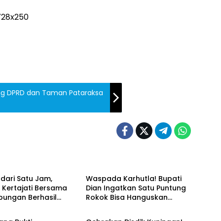
ung DPRD dan Taman Pataraksa
Daerah
dari Satu Jam,
Waspada Karhutla! Bupati
 Kertajati Bersama
Dian Ingatkan Satu Puntung
bungan Berhasil
Rokok Bisa Hanguskan
& Kriminal
News
an Kebakaran
Ratusan Hektare Hutan
an Bekas Kober di