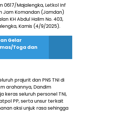
 0617/Majalengka, Letkol Inf
tan Jam Komandan (Jamdan)
lan KH Abdul Halim No. 403,
lengka, Kamis (4/9/2025).
an Gelar
omas/Toga dan
eluruh prajurit dan PNS TNI di
lam arahannya, Dandim
 keras seluruh personel TNI,
atpol PP, serta unsur terkait
anan aksi unjuk rasa sehingga