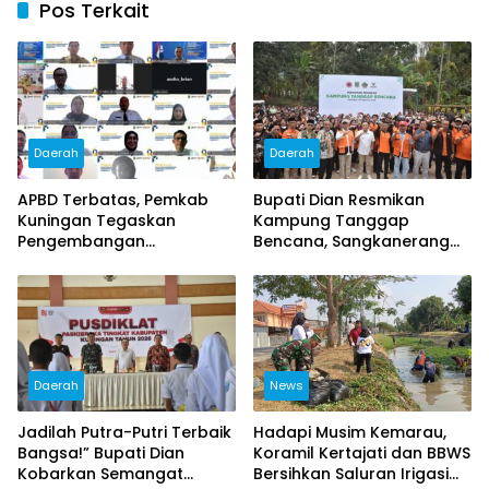
Pos Terkait
Daerah
Daerah
APBD Terbatas, Pemkab
Bupati Dian Resmikan
Kuningan Tegaskan
Kampung Tanggap
Pengembangan
Bencana, Sangkanerang
Kompetensi ASN Tak Boleh
Siap Jadi Desa Tangguh
Terhenti
Hadapi Bencana
Daerah
News
Jadilah Putra-Putri Terbaik
Hadapi Musim Kemarau,
Bangsa!” Bupati Dian
Koramil Kertajati dan BBWS
Kobarkan Semangat
Bersihkan Saluran Irigasi