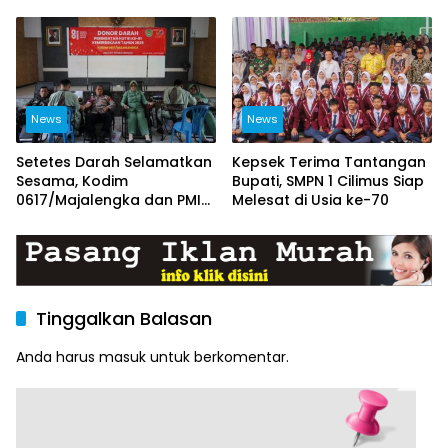
Capaskibraka Kuningan
Demi Sawah Tetap Terairi
Menuju Pengibar Merah
Putih 2026
News
News
Setetes Darah Selamatkan
Kepsek Terima Tantangan
Sesama, Kodim
Bupati, SMPN 1 Cilimus Siap
0617/Majalengka dan PMI
Melesat di Usia ke-70
Kumpulkan 82 Kantong
Darah pada HUT RI ke-81
Tinggalkan Balasan
Anda harus
masuk
untuk berkomentar.