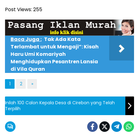
Post Views:
255
Baca Juga :
Tak Ada Kata
Terlambat untuk Mengaji”: Kisah
Haru Umi Komariyah
Menghidupkan Pesantren Lansia
di Vila Quran
1
2
»
Inilah 100 Calon Kepala Desa di Cirebon yang Telah
Terpilih