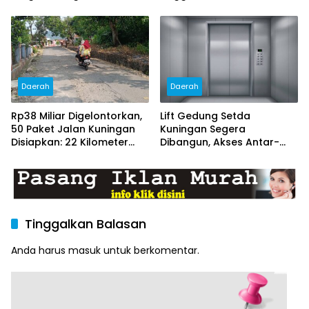
Lingkungan Desa
Pemkab Siapkan Ruang
Publik yang Lebih Terang
dan Nyaman
Daerah
Daerah
Rp38 Miliar Digelontorkan,
Lift Gedung Setda
50 Paket Jalan Kuningan
Kuningan Segera
Disiapkan: 22 Kilometer
Dibangun, Akses Antar-
Ditarget Mulus
Lantai Bakal Lebih Mudah
Tinggalkan Balasan
Anda harus
masuk
untuk berkomentar.