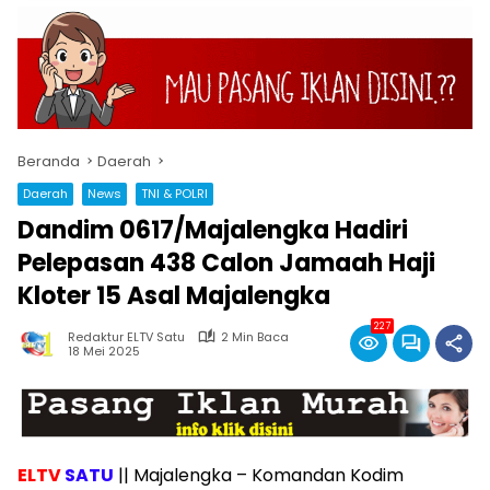
Beranda
Daerah
Daerah
News
TNI & POLRI
Dandim 0617/Majalengka Hadiri
Pelepasan 438 Calon Jamaah Haji
Kloter 15 Asal Majalengka
227
Redaktur ELTV Satu
2 Min Baca
18 Mei 2025
ELTV
SATU
|| Majalengka – Komandan Kodim