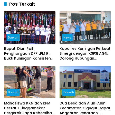
Pos Terkait
Daerah
News
Bupati Dian Raih
Kapolres Kuningan Perkuat
Penghargaan DPP LPM RI,
Sinergi dengan KSPSI AGN,
Bukti Kuningan Konsisten
Dorong Hubungan
Berdayakan Masyarakat
Industrial Kondusif
Daerah
Daerah
Mahasiswa KKN dan KPM
Dua Desa dan Alun-Alun
Bersatu, Linggamekar
Kecamatan Cigugur Dapat
Bergerak Jaga Kebersihan
Anggaran Penataan,