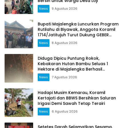
Bersih untuk Warga Desa Loji
News
9 Agustus 2026
Bupati Majalengka Luncurkan Program
Rutilahu di Biyawak, Anggota Koramil
1714/Jatitujuh Turut Dukung GEBER
Bersama Warga
News
8 Agustus 2026
Diduga Dipicu Puntung Rokok,
Kebakaran Hutan Bambu Seluas 1
Hektare di Majalengka Berhasil
Dipadamkan
News
7 Agustus 2026
Hadapi Musim Kemarau, Koramil
Kertajati dan BBWS Bersihkan Saluran
Irigasi Demi Sawah Tetap Terairi
News
6 Agustus 2026
Setetes Darah Selamatkan Sesama,