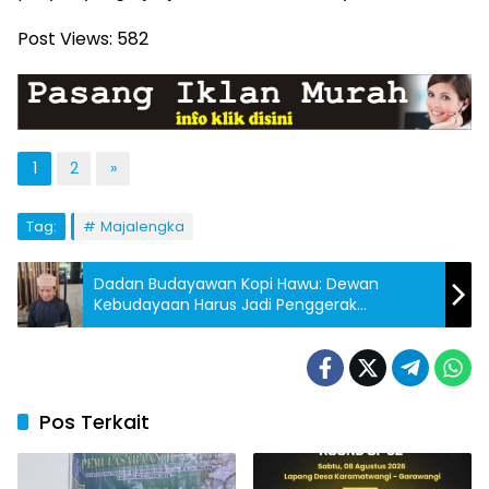
Post Views:
582
1
2
»
Tag:
Majalengka
Dadan Budayawan Kopi Hawu: Dewan
Kebudayaan Harus Jadi Penggerak
Peradaban di Tengah Arus Modernisasi
Pos Terkait