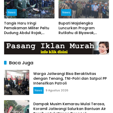
News
News
Tangis Haru Iringi
Bupati Majalengka
Pemakaman Militer Peltu
Luncurkan Program
Dudung Abdul Rojak,
Rutilahu di Biyawak,
Kasdim Majalengka Pimpin
Anggota Koramil
Upacara Penghormatan
1714/Jatitujuh Turut
Terakhir
Dukung GEBER Bersama
Warga
Baca Juga
Warga Jatiwangi Bisa Beraktivitas
dengan Tenang, TNI-Polri dan Satpol PP
Intensifkan Patroli
News
9 Agustus 2026
Dampak Musim Kemarau Mulai Terasa,
Koramil Jatiwangi Salurkan Bantuan Air