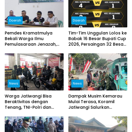
Daerah
Daerah
Pemdes Kramatmulya
Tim-Tim Unggulan Lolos ke
Bekali Warga Ilmu
Babak 16 Besar Bupati Cup
Pemulasaraan Jenazah,
2026, Persaingan 32 Besar
Perkuat Kepedulian Sosial
Berlangsung Sengit
dan Keagamaan
News
News
Warga Jatiwangi Bisa
Dampak Musim Kemarau
Beraktivitas dengan
Mulai Terasa, Koramil
Tenang, TNI-Polri dan
Jatiwangi Salurkan
Satpol PP Intensifkan
Bantuan Air Bersih untuk
Patroli
Warga Desa Loji