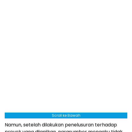
Scroll ke Bawah
Namun, setelah dilakukan penelusuran terhadap
proyek yang dijanjikan, narasumber mengaku tidak