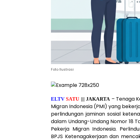
Foto Ilustrasi
– Tenaga Ke
ELTV
SATU
||| JAKARTA
Migran Indonesia (PMI) yang bekerja 
perlindungan jaminan sosial keten
dalam Undang-Undang Nomor 18 Tah
Pekerja Migran Indonesia. Perlind
BPJS Ketenagakerjaan dan menca