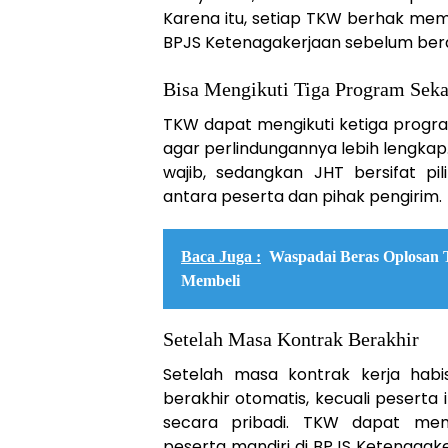
Karena itu, setiap TKW berhak mem
BPJS Ketenagakerjaan sebelum bera
Bisa Mengikuti Tiga Program Seka
TKW dapat mengikuti ketiga progr
agar perlindungannya lebih lengkap
wajib, sedangkan JHT bersifat pi
antara peserta dan pihak pengirim.
Baca Juga :
Waspadai Beras Oplosan T
Membeli
Setelah Masa Kontrak Berakhir
Setelah masa kontrak kerja habis
berakhir otomatis, kecuali peserta
secara pribadi. TKW dapat memb
peserta mandiri di BPJS Ketenagak