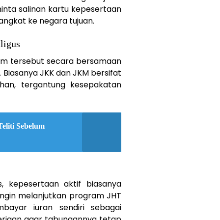
inta salinan kartu kepesertaan
ngkat ke negara tujuan.
ligus
am tersebut secara bersamaan
. Biasanya JKK dan JKM bersifat
lihan, tergantung kesepakatan
eliti Sebelum
, kepesertaan aktif biasanya
 ingin melanjutkan program JHT
ayar iuran sendiri sebagai
erjaan agar tabungannya tetap