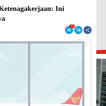
etenagakerjaan: Ini
ya
487