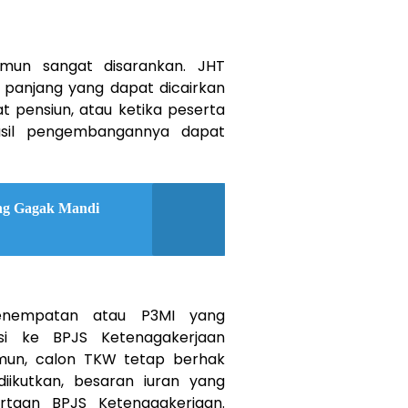
amun sangat disarankan. JHT
 panjang yang dapat dicairkan
t pensiun, atau ketika peserta
hasil pengembangannya dapat
ung Gagak Mandi
enempatan atau P3MI yang
si ke BPJS Ketenagakerjaan
un, calon TKW tetap berhak
iikutkan, besaran iuran yang
rtaan BPJS Ketenagakerjaan.