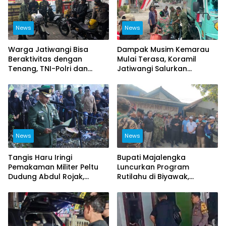
News
News
Warga Jatiwangi Bisa
Dampak Musim Kemarau
Beraktivitas dengan
Mulai Terasa, Koramil
Tenang, TNI-Polri dan
Jatiwangi Salurkan
Satpol PP Intensifkan
Bantuan Air Bersih untuk
Patroli
Warga Desa Loji
News
News
Tangis Haru Iringi
Bupati Majalengka
Pemakaman Militer Peltu
Luncurkan Program
Dudung Abdul Rojak,
Rutilahu di Biyawak,
Kasdim Majalengka Pimpin
Anggota Koramil
Upacara Penghormatan
1714/Jatitujuh Turut
Terakhir
Dukung GEBER Bersama
Warga