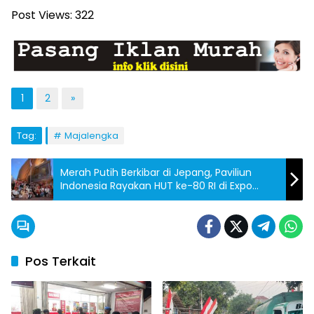
Post Views:
322
1
2
»
Tag:
Majalengka
Merah Putih Berkibar di Jepang, Paviliun
Indonesia Rayakan HUT ke-80 RI di Expo
Osaka
Pos Terkait