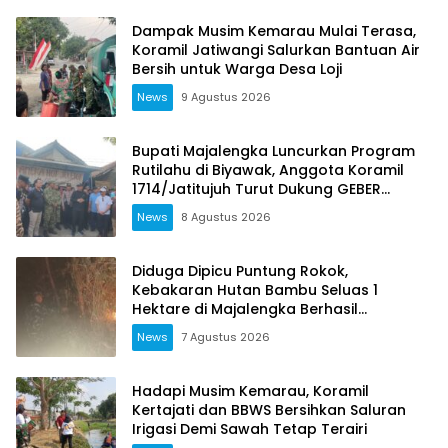
Dampak Musim Kemarau Mulai Terasa,
Koramil Jatiwangi Salurkan Bantuan Air
Bersih untuk Warga Desa Loji
News
9 Agustus 2026
Bupati Majalengka Luncurkan Program
Rutilahu di Biyawak, Anggota Koramil
1714/Jatitujuh Turut Dukung GEBER
Bersama Warga
News
8 Agustus 2026
Diduga Dipicu Puntung Rokok,
Kebakaran Hutan Bambu Seluas 1
Hektare di Majalengka Berhasil
Dipadamkan
News
7 Agustus 2026
Hadapi Musim Kemarau, Koramil
Kertajati dan BBWS Bersihkan Saluran
Irigasi Demi Sawah Tetap Terairi