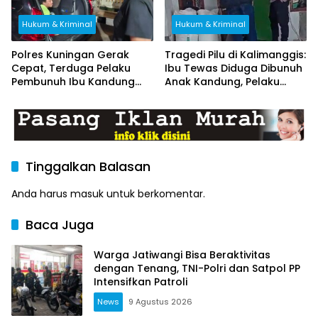
Hukum & Kriminal
Hukum & Kriminal
Polres Kuningan Gerak
Tragedi Pilu di Kalimanggis:
Cepat, Terduga Pelaku
Ibu Tewas Diduga Dibunuh
Pembunuh Ibu Kandung
Anak Kandung, Pelaku
Ditangkap di Brebes
Melarikan Diri
Tinggalkan Balasan
Anda harus
masuk
untuk berkomentar.
Baca Juga
Warga Jatiwangi Bisa Beraktivitas
dengan Tenang, TNI-Polri dan Satpol PP
Intensifkan Patroli
News
9 Agustus 2026