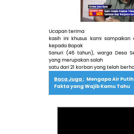
Ucapan terima
kasih ini khusus kami sampaikan 
kepada Bapak
Sanuri (46 tahun), warga Desa S
yang merupakan salah
satu dari 21 korban yang telah berha
Baca Juga :
Mengapa Air Putih 
Fakta yang Wajib Kamu Tahu