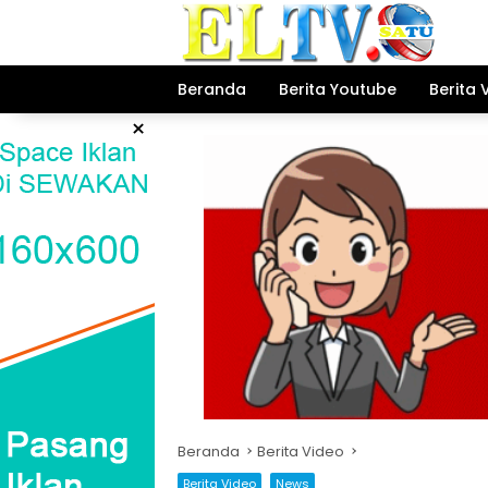
Langsung
ke
konten
Beranda
Berita Youtube
Berita 
×
Beranda
Berita Video
Berita Video
News