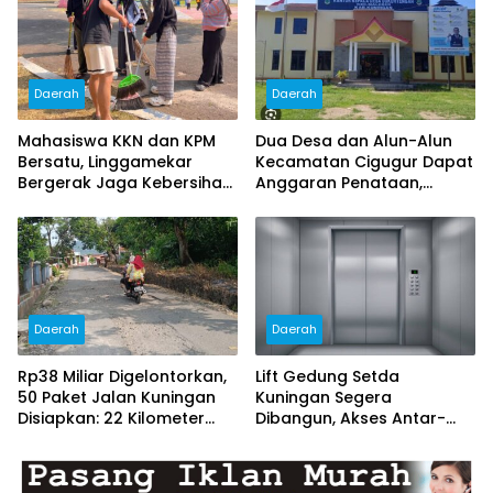
Daerah
Daerah
Mahasiswa KKN dan KPM
Dua Desa dan Alun-Alun
Bersatu, Linggamekar
Kecamatan Cigugur Dapat
Bergerak Jaga Kebersihan
Anggaran Penataan,
Lingkungan Desa
Pemkab Siapkan Ruang
Publik yang Lebih Terang
dan Nyaman
Daerah
Daerah
Rp38 Miliar Digelontorkan,
Lift Gedung Setda
50 Paket Jalan Kuningan
Kuningan Segera
Disiapkan: 22 Kilometer
Dibangun, Akses Antar-
Ditarget Mulus
Lantai Bakal Lebih Mudah