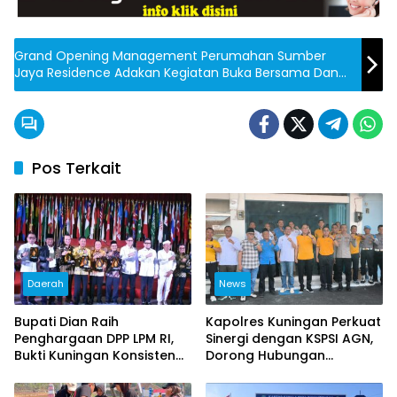
Grand Opening Management Perumahan Sumber
Jaya Residence Adakan Kegiatan Buka Bersama Dan
Santunan Anak Yatim
Pos Terkait
Daerah
News
Bupati Dian Raih
Kapolres Kuningan Perkuat
Penghargaan DPP LPM RI,
Sinergi dengan KSPSI AGN,
Bukti Kuningan Konsisten
Dorong Hubungan
Berdayakan Masyarakat
Industrial Kondusif