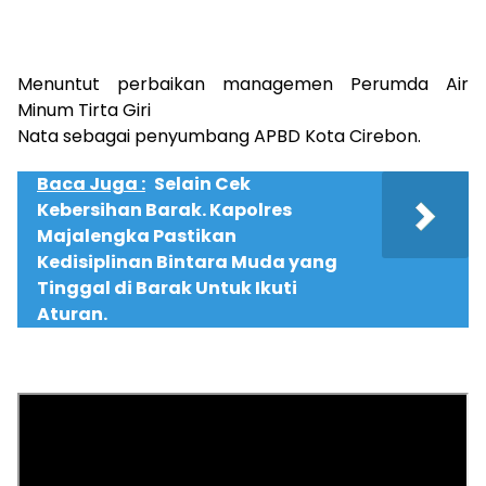
Menuntut perbaikan managemen Perumda Air
Minum Tirta Giri
Nata sebagai penyumbang APBD Kota Cirebon.
Baca Juga :
Selain Cek
Kebersihan Barak. Kapolres
Majalengka Pastikan
Kedisiplinan Bintara Muda yang
Tinggal di Barak Untuk Ikuti
Aturan.