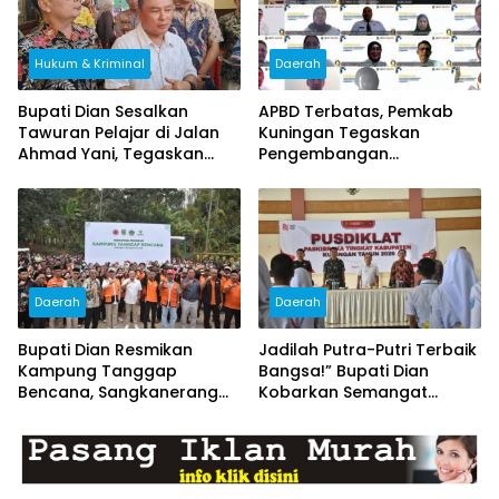
Hukum & Kriminal
Daerah
Bupati Dian Sesalkan
APBD Terbatas, Pemkab
Tawuran Pelajar di Jalan
Kuningan Tegaskan
Ahmad Yani, Tegaskan
Pengembangan
Efek Jera dan Pembinaan
Kompetensi ASN Tak Boleh
Bersama
Terhenti
Daerah
Daerah
Bupati Dian Resmikan
Jadilah Putra-Putri Terbaik
Kampung Tanggap
Bangsa!” Bupati Dian
Bencana, Sangkanerang
Kobarkan Semangat
Siap Jadi Desa Tangguh
Capaskibraka Kuningan
Hadapi Bencana
Menuju Pengibar Merah
Putih 2026