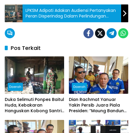
LPKSM Adipati Adakan Audiensi Pertanyakan
Peran Disperindag Dalam Perlindungan
Konsumen
Pos Terkait
Daerah
Daerah
Duka Selimuti Ponpes Baitul
Dian Rachmat Yanuar
Huda, Kebakaran
Yakin Persib Juara Piala
Hanguskan Kobong Santri
Presiden: “Maung Bandung
di Ciputat, Kerugian Capai
Pasti Angkat Trofi!”
Rp80 Juta