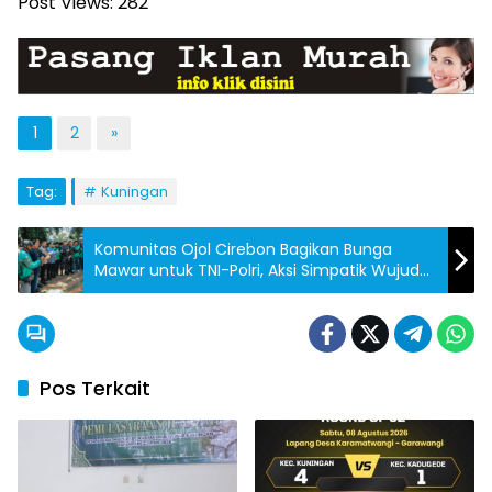
Post Views:
282
1
2
»
Tag:
Kuningan
Komunitas Ojol Cirebon Bagikan Bunga
Mawar untuk TNI-Polri, Aksi Simpatik Wujud
Cinta Damai
Pos Terkait