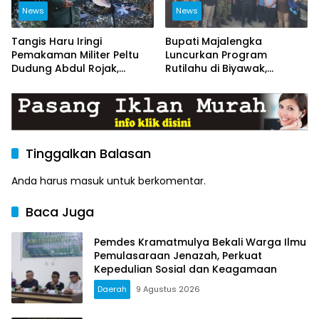
News
News
Tangis Haru Iringi
Bupati Majalengka
Pemakaman Militer Peltu
Luncurkan Program
Dudung Abdul Rojak,
Rutilahu di Biyawak,
Kasdim Majalengka Pimpin
Anggota Koramil
Upacara Penghormatan
1714/Jatitujuh Turut
Terakhir
Dukung GEBER Bersama
Warga
Tinggalkan Balasan
Anda harus
masuk
untuk berkomentar.
Baca Juga
Pemdes Kramatmulya Bekali Warga Ilmu
Pemulasaraan Jenazah, Perkuat
Kepedulian Sosial dan Keagamaan
Daerah
9 Agustus 2026