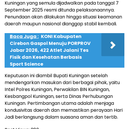
Kuningan yang semula dijadwalkan pada tanggal 7
September 2025 resmi ditunda pelaksanaannya.
Penundaan akan dilakukan hingga situasi keamanan
daerah maupun nasional dianggap stabil kembali.
Baca Juga :
KONI Kabupaten
Cirebon Gaspol Menuju PORPROV
Jabar 2026, 422 Atlet Jalani Tes
Fisik dan Kesehatan Berbasis
Sport Science
Keputusan ini diambil Bupati Kuningan setelah
mendengarkan masukan dari berbagai pihak, yaitu
Intel Polres Kuningan, Perwakilan BIN Kuningan,
Kesbangpol Kuningan, serta Dinas Perhubungan
Kuningan. Pertimbangan utama adalah menjaga
kondusivitas daerah dan memastikan perayaan Hari
Jadi berlangsung dalam suasana aman dan tertib.