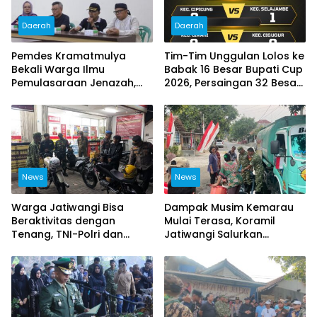
Daerah
Daerah
Pemdes Kramatmulya
Tim-Tim Unggulan Lolos ke
Bekali Warga Ilmu
Babak 16 Besar Bupati Cup
Pemulasaraan Jenazah,
2026, Persaingan 32 Besar
Perkuat Kepedulian Sosial
Berlangsung Sengit
dan Keagamaan
News
News
Warga Jatiwangi Bisa
Dampak Musim Kemarau
Beraktivitas dengan
Mulai Terasa, Koramil
Tenang, TNI-Polri dan
Jatiwangi Salurkan
Satpol PP Intensifkan
Bantuan Air Bersih untuk
Patroli
Warga Desa Loji