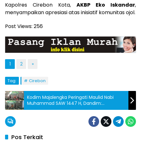
Kapolres Cirebon Kota,
AKBP Eko Iskandar
,
menyampaikan apresiasi atas inisiatif komunitas ojol.
Post Views:
256
1
2
»
Tag:
Cirebon
Kodim Majalengka Peringati Maulid Nabi
Muhammad SAW 1447 H, Dandim:
Tingkatkan Keimanan dan Keteladanan
Rasulullah
Pos Terkait