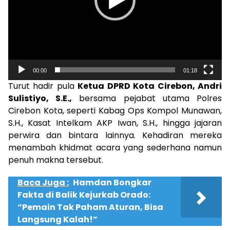
00:00
01:18
Turut hadir pula
Ketua DPRD Kota Cirebon, Andri
Sulistiyo, S.E.,
bersama pejabat utama Polres
Cirebon Kota, seperti Kabag Ops Kompol Munawan,
S.H., Kasat Intelkam AKP Iwan, S.H., hingga jajaran
perwira dan bintara lainnya. Kehadiran mereka
menambah khidmat acara yang sederhana namun
penuh makna tersebut.
Baca Juga :
Hamdan Bongkar
Fakta di Balik Kejurkab Orado:
“Pemain Tak Paham Aturan, Bisa
Langsung Kalah!”