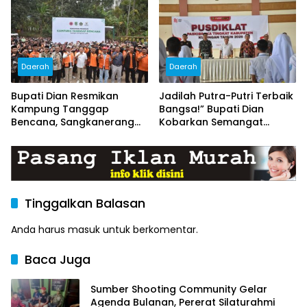
Bersama
Terhenti
Daerah
Daerah
Bupati Dian Resmikan
Jadilah Putra-Putri Terbaik
Kampung Tanggap
Bangsa!” Bupati Dian
Bencana, Sangkanerang
Kobarkan Semangat
Siap Jadi Desa Tangguh
Capaskibraka Kuningan
Hadapi Bencana
Menuju Pengibar Merah
Putih 2026
Tinggalkan Balasan
Anda harus
masuk
untuk berkomentar.
Baca Juga
Sumber Shooting Community Gelar
Agenda Bulanan, Pererat Silaturahmi