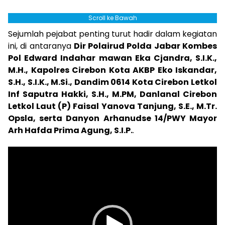
Scroll ke Bawah
Sejumlah pejabat penting turut hadir dalam kegiatan
ini, di antaranya
Dir Polairud Polda Jabar Kombes
Pol Edward Indahar mawan Eka Cjandra, S.I.K.,
M.H., Kapolres Cirebon Kota AKBP Eko Iskandar,
S.H., S.I.K., M.Si., Dandim 0614 Kota Cirebon Letkol
Inf Saputra Hakki, S.H., M.PM, Danlanal Cirebon
Letkol Laut (P) Faisal Yanova Tanjung, S.E., M.Tr.
Opsla, serta Danyon Arhanudse 14/PWY Mayor
Arh Hafda Prima Agung, S.I.P.
.
Pemutar
Video