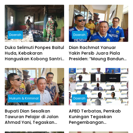
Daerah
Daerah
Duka Selimuti Ponpes Baitul
Dian Rachmat Yanuar
Huda, Kebakaran
Yakin Persib Juara Piala
Hanguskan Kobong Santri
Presiden: “Maung Bandung
di Ciputat, Kerugian Capai
Pasti Angkat Trofi!”
Rp80 Juta
Hukum & Kriminal
Daerah
Bupati Dian Sesalkan
APBD Terbatas, Pemkab
Tawuran Pelajar di Jalan
Kuningan Tegaskan
Ahmad Yani, Tegaskan
Pengembangan
Efek Jera dan Pembinaan
Kompetensi ASN Tak Boleh