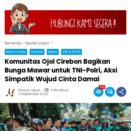
Beranda
Berita Video
Berita Video
Daerah
News
TNI & POLRI
Komunitas Ojol Cirebon Bagikan
Bunga Mawar untuk TNI-Polri, Aksi
Simpatik Wujud Cinta Damai
256
Penulis Lepas
3 Min Baca
3 September 2025