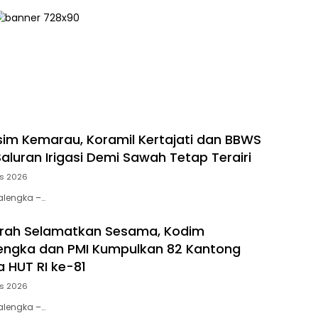
im Kemarau, Koramil Kertajati dan BBWS
aluran Irigasi Demi Sawah Tetap Terairi
s 2026
jalengka –…
arah Selamatkan Sesama, Kodim
engka dan PMI Kumpulkan 82 Kantong
 HUT RI ke-81
s 2026
jalengka –…