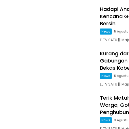
Hadapi An
Kencana G
Bersih
News
5 Agustu
ELTV SATU ||| Ma
Kurang dar
Gabungan 
Bekas Kober
News
5 Agustu
ELTV SATU ||| Ma
Terik Mata
Warga, Go
Penghubun
News
3 Agustu
ELTV SATU ||| Ma