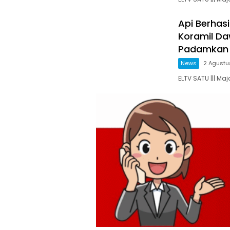
Api Berhas
Koramil D
Padamkan 
News
2 Agustu
ELTV SATU ||| Ma