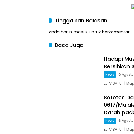
Tinggalkan Balasan
Anda harus
masuk
untuk berkomentar.
Baca Juga
Hadapi Mus
Bersihkan S
News
6 Agustu
ELTV SATU ||| Ma
Setetes D
0617/Majal
Darah pada
News
6 Agustu
ELTV SATU ||| Ma