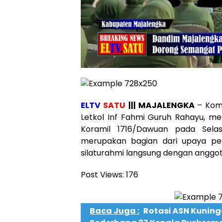
ELTV
SATU
||| MAJALENGKA
– Kom
Letkol Inf Fahmi Guruh Rahayu, me
Koramil 1716/Dawuan pada Selasa
merupakan bagian dari upaya pe
silaturahmi langsung dengan anggota
Post Views:
176
Baca Juga :
Rotasi ASN Kuning