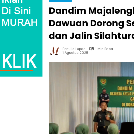
Dandim Majalengk
Dawuan Dorong S
dan Jalin Silahtu
Penulis Lepas
1 Min Baca
1 Agustus 2025