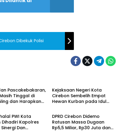
 Dilantik di
irebon Dibekuk Polisi
Video
Berita Video
ulan Pascakebakaran,
Kejaksaan Negeri Kota
Masih Tinggal di
Cirebon Sembelih Empat
ling dan Harapkan
Hewan Kurban pada Idul
Video
Berita Video
n Pemerintah
Adha 1447 Hijriah
ihalal PWI Kota
DPRD Cirebon Didemo
 Dihadiri Kapolres
Ratusan Massa Dugaan
 Sinergi Dan
Rp5,5 Miliar, Rp30 Juta dan
onalisme Insan Pers
Isu BPJS Disorot