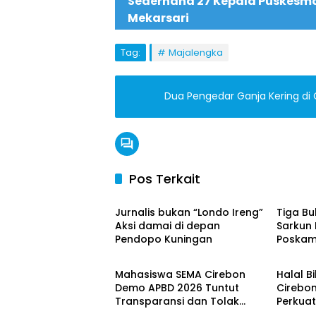
Sederhana 27 Kepala Puskesmas
Mekarsari
Tag:
Majalengka
Dua Pengedar Ganja Kering di C
Pos Terkait
Berita Video
Berita 
Jurnalis bukan “Londo Ireng”
Tiga B
Aksi damai di depan
Sarkun 
Pendopo Kuningan
Poskam
Berita Video
Berita 
Bantua
Mahasiswa SEMA Cirebon
Halal B
Demo APBD 2026 Tuntut
Cirebon
Transparansi dan Tolak
Perkuat
Bancakan Anggaran
Profesi