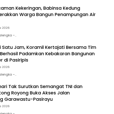
caman Kekeringan, Babinsa Kedung
erakkan Warga Bangun Penampungan Air
s 2026
jalengka –…
i Satu Jam, Koramil Kertajati Bersama Tim
Berhasil Padamkan Kebakaran Bangunan
 di Pasiripis
s 2026
jalengka –…
hari Tak Surutkan Semangat TNI dan
tong Royong Buka Akses Jalan
g Garawastu-Pasirayu
s 2026
jalengka –…