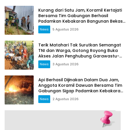
Kurang dari Satu Jam, Koramil Kertajati
Bersama Tim Gabungan Berhasil
Padamkan Kebakaran Bangunan Bekas
Kober di Pasiripis
News
5 Agustus 2026
Terik Matahari Tak Surutkan Semangat
TNI dan Warga, Gotong Royong Buka
Akses Jalan Penghubung Garawastu-
Pasirayu
News
3 Agustus 2026
Api Berhasil Dijinakan Dalam Dua Jam,
Anggota Koramil Dawuan Bersama Tim
Gabungan Sigap Padamkan Kebakaran
Lahan di Kasokandel
News
2 Agustus 2026