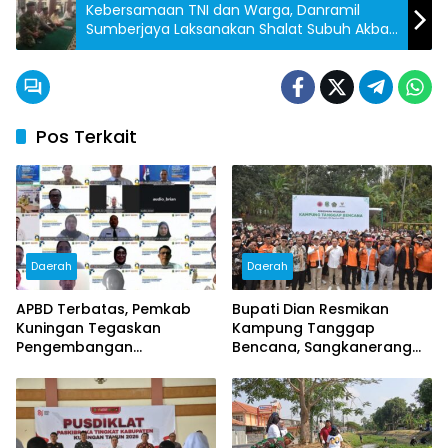
Kebersamaan TNI dan Warga, Danramil
Sumberjaya Laksanakan Shalat Subuh Akbar
di Masjid Jami Al-Ishlah Desa Trajaya
Pos Terkait
Daerah
Daerah
APBD Terbatas, Pemkab
Bupati Dian Resmikan
Kuningan Tegaskan
Kampung Tanggap
Pengembangan
Bencana, Sangkanerang
Kompetensi ASN Tak Boleh
Siap Jadi Desa Tangguh
Terhenti
Hadapi Bencana