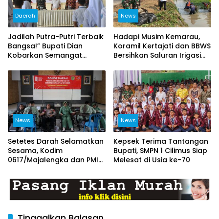
Daerah
News
Jadilah Putra-Putri Terbaik
Hadapi Musim Kemarau,
Bangsa!” Bupati Dian
Koramil Kertajati dan BBWS
Kobarkan Semangat
Bersihkan Saluran Irigasi
Capaskibraka Kuningan
Demi Sawah Tetap Terairi
Menuju Pengibar Merah
Putih 2026
News
News
Setetes Darah Selamatkan
Kepsek Terima Tantangan
Sesama, Kodim
Bupati, SMPN 1 Cilimus Siap
0617/Majalengka dan PMI
Melesat di Usia ke-70
Kumpulkan 82 Kantong
Darah pada HUT RI ke-81
Tinggalkan Balasan