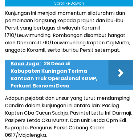
Scroll ke Bawah
Kunjungan ini menjadi momentum silaturahmi dan
pembinaan langsung kepada prajurit dan ibu-ibu
Persit yang bertugas di wilayah Koramil
1710/Leuwimunding. Rombongan disambut hangat
oleh Danramil 1710/Leuwimunding Kapten Caj Murta,
anggota Koramil, serta ibu-ibu Persit setempat.
Baca Juga :
28 Desa di
Kabupaten Kuningan Terima
Bantuan Truk Operasional KDMP,
Perkuat Ekonomi Desa
Adapun pejabat dan unsur yang turut mendampingi
Dandim dalam kunjungan ini antara lain: Pasilog
Kapten Cba Cucun Sudirja, Pasiintel Lettu Inf Darmaji,
Pasipers Letda Cku Munzir, Dan unit Letda Cpm Edi
Suprapto, Pengurus Persit Cabang Kodim
0617/Majalengka.