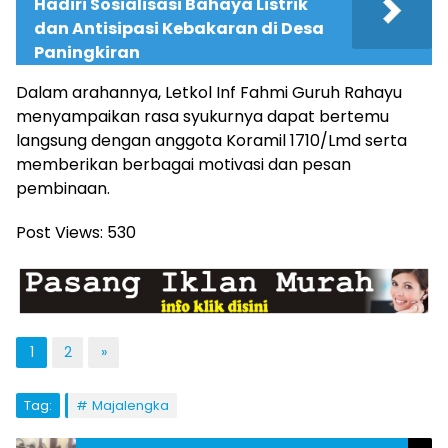
Hadiri Sosialisasi Bahaya Listrik
dan Antisipasi Kebakaran di Desa
Paningkiran
Dalam arahannya, Letkol Inf Fahmi Guruh Rahayu
menyampaikan rasa syukurnya dapat bertemu
langsung dengan anggota Koramil 1710/Lmd serta
memberikan berbagai motivasi dan pesan
pembinaan.
Post Views:
530
1
2
»
Tag:
Majalengka