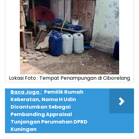
Lokasi Foto : Tempat Penampungan di Ciborelang
Baca Juga :
Pemilik Rumah
Keberatan, Nama H Udin
Dicantumkan Sebagai
Pembanding Appraisal
Tunjangan Perumahan DPRD
Kuningan