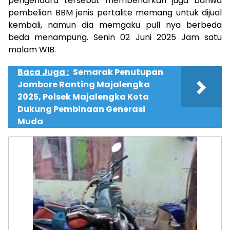
pengendara tersebut membenarkan juga bahwa
pembelian BBM jenis pertalite memang untuk dijual
kembali, namun dia memgaku pull nya berbeda
beda menampung. Senin 02 Juni 2025 Jam satu
malam WIB.
Baca Juga :
Semarak Penutupan
Jambore Ranting Majalengka
2025, Polsek Majalengka Kota
Dukung Pembinaan Generasi
Muda