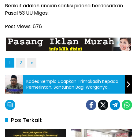
Berikut adalah rincian sanksi pidana berdasarkan
Pasal 53 UU Migas:
Post Views:
676
1
2
»
Kades Semplo Ucapkan Trimakasih Kepada
Pemerintah, Santunan Bagi Warganya
Korban Longsor Gunung Kuda
Pos Terkait