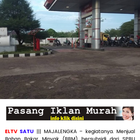
ELTV
SATU
||| MAJALENGKA – kegiatanya. Menjual
Bahan Bakar Minyak (BBM) bersubsidi dari SPBU