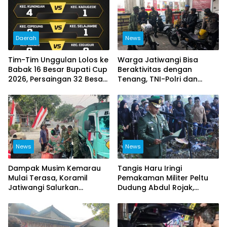
Daerah
News
Tim-Tim Unggulan Lolos ke
Warga Jatiwangi Bisa
Babak 16 Besar Bupati Cup
Beraktivitas dengan
2026, Persaingan 32 Besar
Tenang, TNI-Polri dan
Berlangsung Sengit
Satpol PP Intensifkan
Patroli
News
News
Dampak Musim Kemarau
Tangis Haru Iringi
Mulai Terasa, Koramil
Pemakaman Militer Peltu
Jatiwangi Salurkan
Dudung Abdul Rojak,
Bantuan Air Bersih untuk
Kasdim Majalengka Pimpin
Warga Desa Loji
Upacara Penghormatan
Terakhir