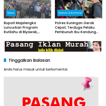
News
Hukum & Kriminal
Bupati Majalengka
Polres Kuningan Gerak
Luncurkan Program
Cepat, Terduga Pelaku
Rutilahu di Biyawak,
Pembunuh Ibu Kandung
Anggota Koramil
Ditangkap di Brebes
1714/Jatitujuh Turut
Dukung GEBER Bersama
Warga
Tinggalkan Balasan
Anda harus
masuk
untuk berkomentar.