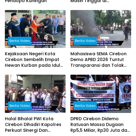
Pendopo Kuningan
Masih Tinggal di
Poskamling dan Harapkan
Bantuan Pemerintah
Berita Video
Berita Video
Kejaksaan Negeri Kota
Mahasiswa SEMA Cirebon
Cirebon Sembelih Empat
Demo APBD 2026 Tuntut
Hewan Kurban pada Idul
Transparansi dan Tolak
Adha 1447 Hijriah
Bancakan Anggaran
Berita Video
Berita Video
Halal Bihalal PWI Kota
DPRD Cirebon Didemo
Cirebon Dihadiri Kapolres
Ratusan Massa Dugaan
Perkuat Sinergi Dan
Rp5,5 Miliar, Rp30 Juta dan
Profesionalisme Insan Pers
Isu BPJS Disorot