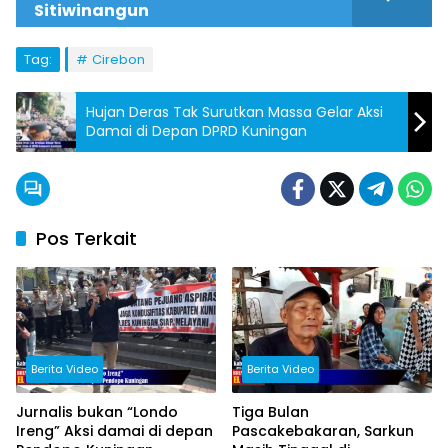
Sitiwinangun
Tag:
Cirebon
Hujan Deras Tak Surutkan Massa Gelar Aksi
Damai di Depan DPRD Kuningan
Pos Terkait
Berita Video
Berita Video
Jurnalis bukan “Londo
Tiga Bulan
Ireng” Aksi damai di depan
Pascakebakaran, Sarkun