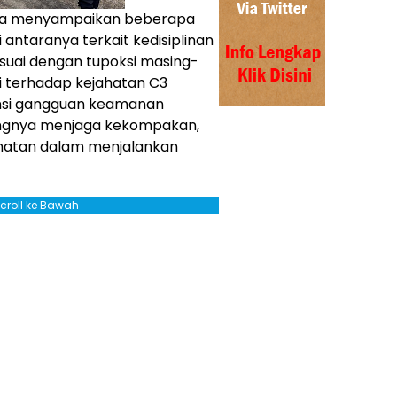
na menyampaikan beberapa
 antaranya terkait kedisiplinan
esuai dengan tupoksi masing-
si terhadap kejahatan C3
ensi gangguan keamanan
tingnya menjaga kekompakan,
sehatan dalam menjalankan
Scroll ke Bawah