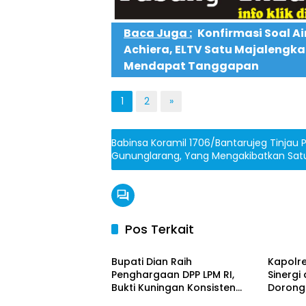
Baca Juga :
Konfirmasi Soal Ai
Achiera, ELTV Satu Majalengk
Mendapat Tanggapan
1
2
»
Babinsa Koramil 1706/Bantarujeg Tinjau P
Gununglarang, Yang Mengakibatkan Sat
Pos Terkait
Daerah
News
Bupati Dian Raih
Kapolre
Penghargaan DPP LPM RI,
Sinergi
Bukti Kuningan Konsisten
Dorong
Daerah
Daera
Berdayakan Masyarakat
Kondus