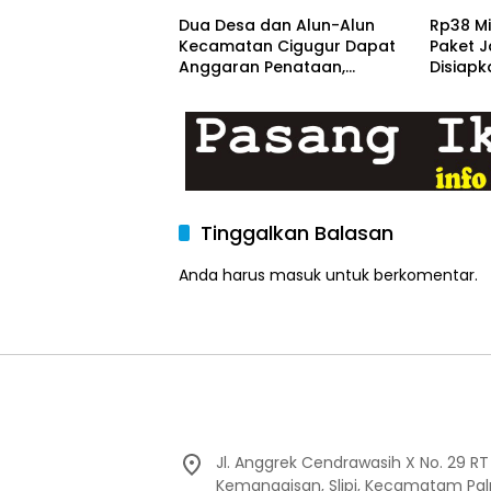
Dua Desa dan Alun-Alun
Rp38 Mi
Kecamatan Cigugur Dapat
Paket J
Anggaran Penataan,
Disiapk
Pemkab Siapkan Ruang
Ditarge
Publik yang Lebih Terang
dan Nyaman
Tinggalkan Balasan
Anda harus
masuk
untuk berkomentar.
Jl. Anggrek Cendrawasih X No. 29 R
Kemanggisan, Slipi, Kecamatam Pal