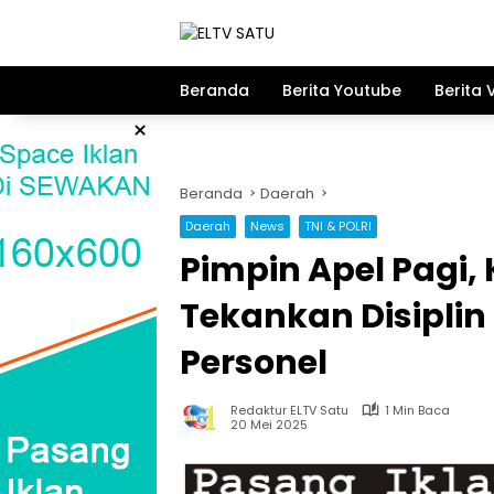
Langsung
ke
konten
Beranda
Berita Youtube
Berita 
×
Beranda
Daerah
Daerah
News
TNI & POLRI
Pimpin Apel Pagi,
Tekankan Disipli
Personel
Redaktur ELTV Satu
1 Min Baca
20 Mei 2025