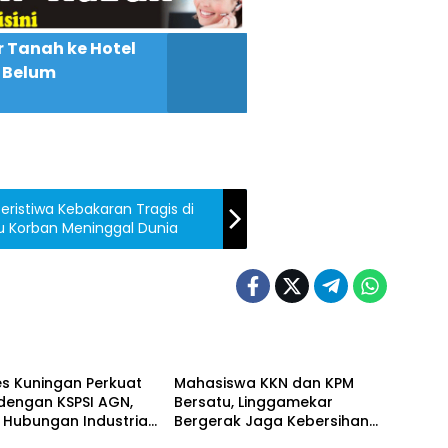
r Tanah ke Hotel
a Belum
eristiwa Kebakaran Tragis di
u Korban Meninggal Dunia
Daerah
s Kuningan Perkuat
Mahasiswa KKN dan KPM
 dengan KSPSI AGN,
Bersatu, Linggamekar
 Hubungan Industrial
Bergerak Jaga Kebersihan
h
Daerah
if
Lingkungan Desa