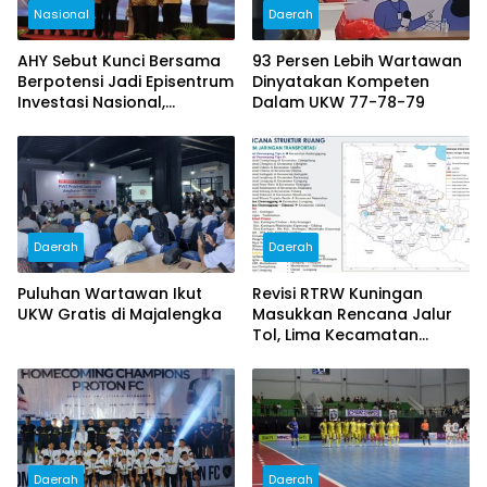
Nasional
Daerah
AHY Sebut Kunci Bersama
93 Persen Lebih Wartawan
Berpotensi Jadi Episentrum
Dinyatakan Kompeten
Investasi Nasional,
Dalam UKW 77-78-79
Kuningan Usulkan Status
Strategis
Daerah
Daerah
Puluhan Wartawan Ikut
Revisi RTRW Kuningan
UKW Gratis di Majalengka
Masukkan Rencana Jalur
Tol, Lima Kecamatan
Masuk Koridor
Pengembangan
Daerah
Daerah