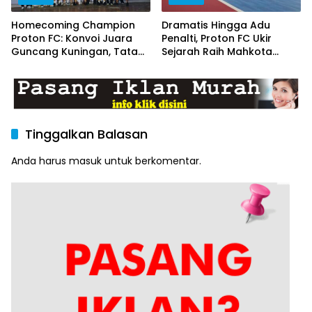
Homecoming Champion
Dramatis Hingga Adu
Proton FC: Konvoi Juara
Penalti, Proton FC Ukir
Guncang Kuningan, Tatap
Sejarah Raih Mahkota
Tantangan Liga 1 Futsal
Juara Pro Futsal League 2
Indonesia
2026
Tinggalkan Balasan
Anda harus
masuk
untuk berkomentar.