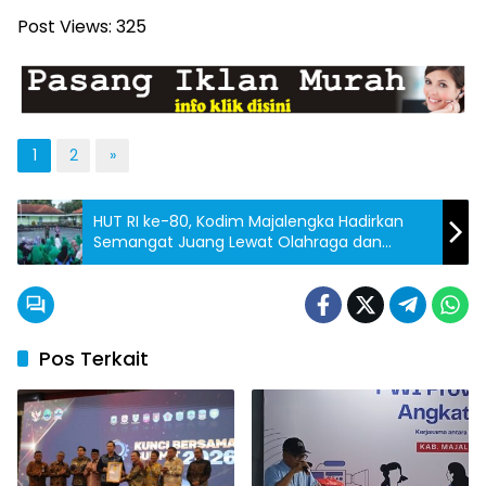
Post Views:
325
1
2
»
HUT RI ke-80, Kodim Majalengka Hadirkan
Semangat Juang Lewat Olahraga dan
Cerdas Cermat
Pos Terkait