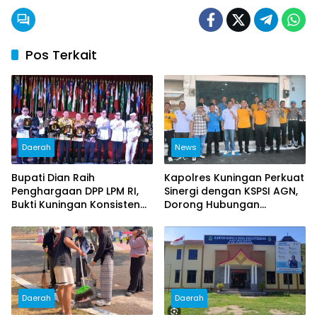
Pos Terkait
Daerah
News
Bupati Dian Raih
Kapolres Kuningan Perkuat
Penghargaan DPP LPM RI,
Sinergi dengan KSPSI AGN,
Bukti Kuningan Konsisten
Dorong Hubungan
Berdayakan Masyarakat
Industrial Kondusif
Daerah
Daerah