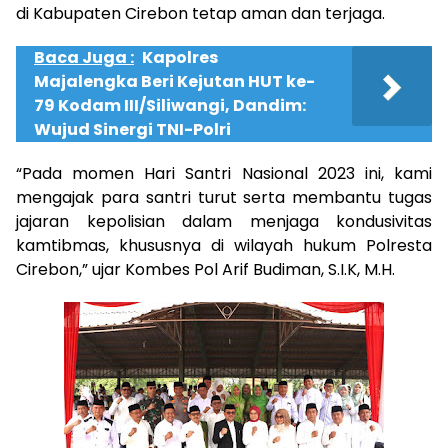
di Kabupaten Cirebon tetap aman dan terjaga.
Baca Juga :
Kapolres
Majalengka Beri Kejutan HUT ke-
79 Kodam III/Siliwangi, Dandim:
Wujud Sinergi TNI-Polri
“Pada momen Hari Santri Nasional 2023 ini, kami
mengajak para santri turut serta membantu tugas
jajaran kepolisian dalam menjaga kondusivitas
kamtibmas, khususnya di wilayah hukum Polresta
Cirebon,” ujar Kombes Pol Arif Budiman, S.I.K, M.H.