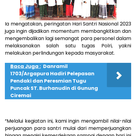
Ia mengatakan, peringatan Hari Santri Nasional 2023
juga ingin dijadikan momentum membangkitkan dan
mengembalikan lagi semangat para personel dalam
melaksanakan salah satu tugas Polri, yakni
melakukan perlindungan kepada masyarakat.
Baca Juga :
Danramil
1703/Argapura Hadiri Pelepasan
Pendaki dan Peresmian Tugu
Puncak ST. Burhanudin di Gunung
Ciremai
“Melalui kegiatan ini, kami ingin mengambil nilai-nilai
perjuangan para santri mulai dari memperjuangkan
hingga mengisi kemerdekaan sampai dengan hari ini