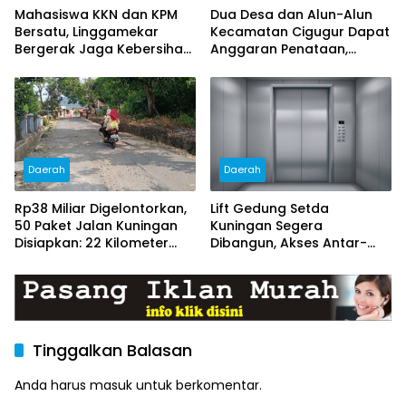
Mahasiswa KKN dan KPM
Dua Desa dan Alun-Alun
Bersatu, Linggamekar
Kecamatan Cigugur Dapat
Bergerak Jaga Kebersihan
Anggaran Penataan,
Lingkungan Desa
Pemkab Siapkan Ruang
Publik yang Lebih Terang
dan Nyaman
Daerah
Daerah
Rp38 Miliar Digelontorkan,
Lift Gedung Setda
50 Paket Jalan Kuningan
Kuningan Segera
Disiapkan: 22 Kilometer
Dibangun, Akses Antar-
Ditarget Mulus
Lantai Bakal Lebih Mudah
Tinggalkan Balasan
Anda harus
masuk
untuk berkomentar.