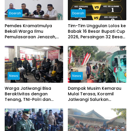
Daerah
Daerah
Pemdes Kramatmulya
Tim-Tim Unggulan Lolos ke
Bekali Warga Ilmu
Babak 16 Besar Bupati Cup
Pemulasaraan Jenazah,
2026, Persaingan 32 Besar
Perkuat Kepedulian Sosial
Berlangsung Sengit
dan Keagamaan
News
News
Warga Jatiwangi Bisa
Dampak Musim Kemarau
Beraktivitas dengan
Mulai Terasa, Koramil
Tenang, TNI-Polri dan
Jatiwangi Salurkan
Satpol PP Intensifkan
Bantuan Air Bersih untuk
Patroli
Warga Desa Loji