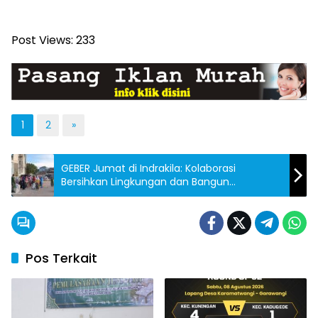
Post Views:
233
1
2
»
GEBER Jumat di Indrakila: Kolaborasi
Bersihkan Lingkungan dan Bangun
Kepedulian
Pos Terkait