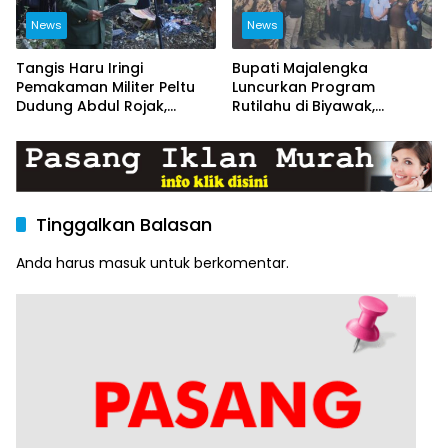
News
News
Tangis Haru Iringi
Bupati Majalengka
Pemakaman Militer Peltu
Luncurkan Program
Dudung Abdul Rojak,
Rutilahu di Biyawak,
Kasdim Majalengka Pimpin
Anggota Koramil
Upacara Penghormatan
1714/Jatitujuh Turut
Terakhir
Dukung GEBER Bersama
Warga
Tinggalkan Balasan
Anda harus
masuk
untuk berkomentar.