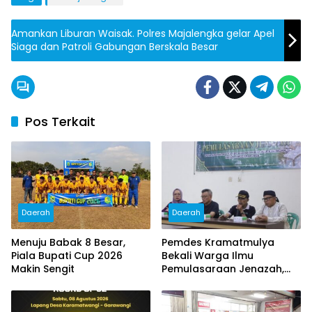
Amankan Liburan Waisak. Polres Majalengka gelar Apel
Siaga dan Patroli Gabungan Berskala Besar
Pos Terkait
Daerah
Daerah
Menuju Babak 8 Besar,
Pemdes Kramatmulya
Piala Bupati Cup 2026
Bekali Warga Ilmu
Makin Sengit
Pemulasaraan Jenazah,
Perkuat Kepedulian Sosial
dan Keagamaan