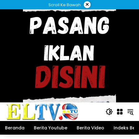
Langsung
×
Scroll Ke Bawah
ke
konten
Beranda
Berita Youtube
Berita Video
Indeks Beri