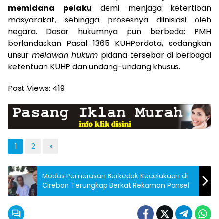
memidana pelaku
demi menjaga ketertiban
masyarakat, sehingga prosesnya diinisiasi oleh
negara. Dasar hukumnya pun berbeda: PMH
berlandaskan Pasal 1365 KUHPerdata, sedangkan
unsur
melawan hukum
pidana tersebar di berbagai
ketentuan KUHP dan undang-undang khusus.
Post Views:
419
1
2
»
Modus Pemerasan Berkedok Kecelakaan di
Cirebon Terungkap Berkat Rekaman Ponsel