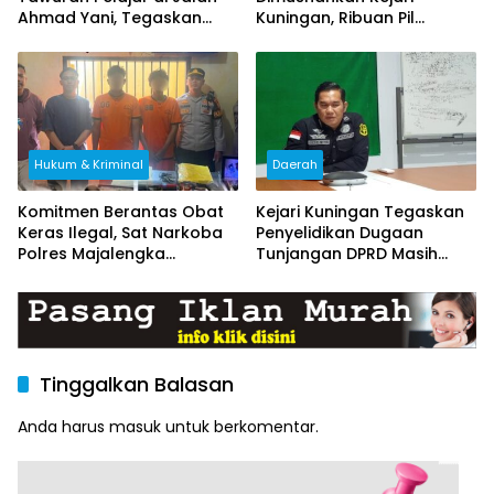
Ahmad Yani, Tegaskan
Kuningan, Ribuan Pil
Efek Jera dan Pembinaan
Terlarang hingga Uang
Bersama
Palsu Dibakar dan
Dimusnahkan
Hukum & Kriminal
Daerah
Komitmen Berantas Obat
Kejari Kuningan Tegaskan
Keras Ilegal, Sat Narkoba
Penyelidikan Dugaan
Polres Majalengka
Tunjangan DPRD Masih
Amankan Dua Pengedar
Berjalan, Dua Pejabat
dan Ratusan Butir
Telah Dimintai Keterangan
Tramadol serta
Trihexyphenidyl
Tinggalkan Balasan
Anda harus
masuk
untuk berkomentar.