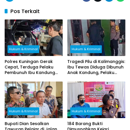
Pos Terkait
Hukum & Kriminal
Hukum & Kriminal
Polres Kuningan Gerak
Tragedi Pilu di Kalimanggis:
Cepat, Terduga Pelaku
Ibu Tewas Diduga Dibunuh
Pembunuh Ibu Kandung
Anak Kandung, Pelaku
Ditangkap di Brebes
Melarikan Diri
Hukum & Kriminal
Hukum & Kriminal
Bupati Dian Sesalkan
184 Barang Bukti
Tawuran Pelajar di Jalan
Dimusnahkan Kejari