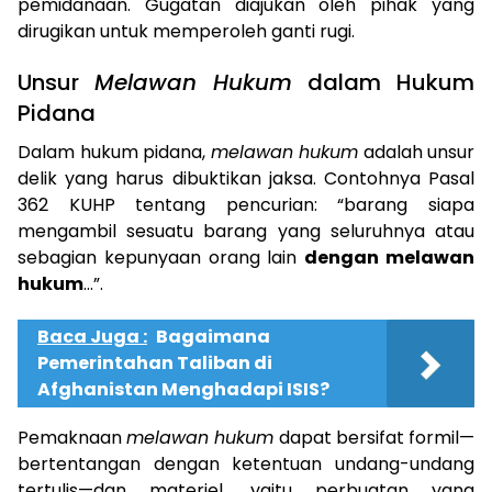
pemidanaan. Gugatan diajukan oleh pihak yang
dirugikan untuk memperoleh ganti rugi.
Unsur
Melawan Hukum
dalam Hukum
Pidana
Dalam hukum pidana,
melawan hukum
adalah unsur
delik yang harus dibuktikan jaksa. Contohnya Pasal
362 KUHP tentang pencurian: “barang siapa
mengambil sesuatu barang yang seluruhnya atau
sebagian kepunyaan orang lain
dengan melawan
hukum
…”.
Baca Juga :
Bagaimana
Pemerintahan Taliban di
Afghanistan Menghadapi ISIS?
Pemaknaan
melawan hukum
dapat bersifat formil—
bertentangan dengan ketentuan undang-undang
tertulis—dan materiel, yaitu perbuatan yang