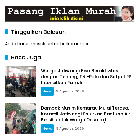
Kasdim Majalengka Pimpin
Anggota Koramil
Upacara Penghormatan
1714/Jatitujuh Turut
Terakhir
Dukung GEBER Bersama
Warga
Tinggalkan Balasan
Anda harus
masuk
untuk berkomentar.
Baca Juga
Warga Jatiwangi Bisa Beraktivitas
dengan Tenang, TNI-Polri dan Satpol PP
Intensifkan Patroli
News
9 Agustus 2026
Dampak Musim Kemarau Mulai Terasa,
Koramil Jatiwangi Salurkan Bantuan Air
Bersih untuk Warga Desa Loji
News
9 Agustus 2026