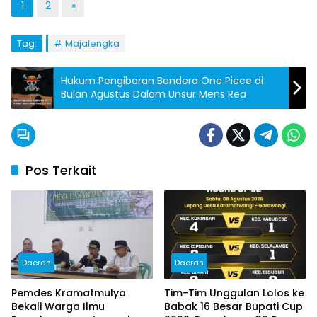
1
2
»
Tag:
Majalengka
Hukum Pengibaran Bendera One Piece di
Bulan Agustus Dalam Unsur Mens Rea
Pos Terkait
Daerah
Daerah
Pemdes Kramatmulya
Tim-Tim Unggulan Lolos ke
Bekali Warga Ilmu
Babak 16 Besar Bupati Cup