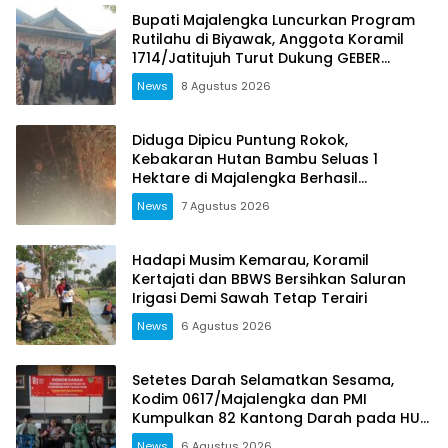
Bupati Majalengka Luncurkan Program
Rutilahu di Biyawak, Anggota Koramil
1714/Jatitujuh Turut Dukung GEBER
Bersama Warga
News
8 Agustus 2026
Diduga Dipicu Puntung Rokok,
Kebakaran Hutan Bambu Seluas 1
Hektare di Majalengka Berhasil
Dipadamkan
News
7 Agustus 2026
Hadapi Musim Kemarau, Koramil
Kertajati dan BBWS Bersihkan Saluran
Irigasi Demi Sawah Tetap Terairi
News
6 Agustus 2026
Setetes Darah Selamatkan Sesama,
Kodim 0617/Majalengka dan PMI
Kumpulkan 82 Kantong Darah pada HUT
RI ke-81
News
6 Agustus 2026