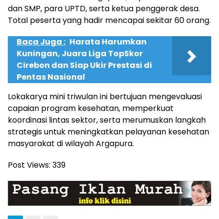
dan SMP, para UPTD, serta ketua penggerak desa.
Total peserta yang hadir mencapai sekitar 60 orang.
Baca Juga :
Harata Harumkan
Kuningan, Juara Liga TopSkor
Cirebon dan Siap Ukir Prestasi di
Pentas Nasional
Lokakarya mini triwulan ini bertujuan mengevaluasi
capaian program kesehatan, memperkuat
koordinasi lintas sektor, serta merumuskan langkah
strategis untuk meningkatkan pelayanan kesehatan
masyarakat di wilayah Argapura.
Post Views:
339