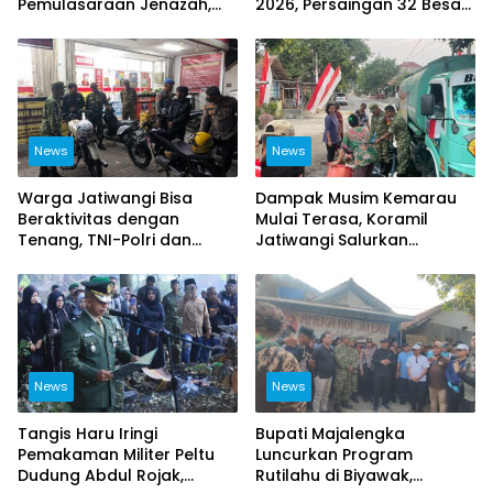
Pemulasaraan Jenazah,
2026, Persaingan 32 Besar
Perkuat Kepedulian Sosial
Berlangsung Sengit
dan Keagamaan
News
News
Warga Jatiwangi Bisa
Dampak Musim Kemarau
Beraktivitas dengan
Mulai Terasa, Koramil
Tenang, TNI-Polri dan
Jatiwangi Salurkan
Satpol PP Intensifkan
Bantuan Air Bersih untuk
Patroli
Warga Desa Loji
News
News
Tangis Haru Iringi
Bupati Majalengka
Pemakaman Militer Peltu
Luncurkan Program
Dudung Abdul Rojak,
Rutilahu di Biyawak,