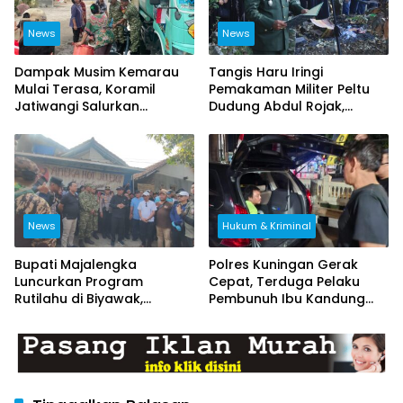
News
News
Dampak Musim Kemarau
Tangis Haru Iringi
Mulai Terasa, Koramil
Pemakaman Militer Peltu
Jatiwangi Salurkan
Dudung Abdul Rojak,
Bantuan Air Bersih untuk
Kasdim Majalengka Pimpin
Warga Desa Loji
Upacara Penghormatan
Terakhir
News
Hukum & Kriminal
Bupati Majalengka
Polres Kuningan Gerak
Luncurkan Program
Cepat, Terduga Pelaku
Rutilahu di Biyawak,
Pembunuh Ibu Kandung
Anggota Koramil
Ditangkap di Brebes
1714/Jatitujuh Turut
Dukung GEBER Bersama
Warga