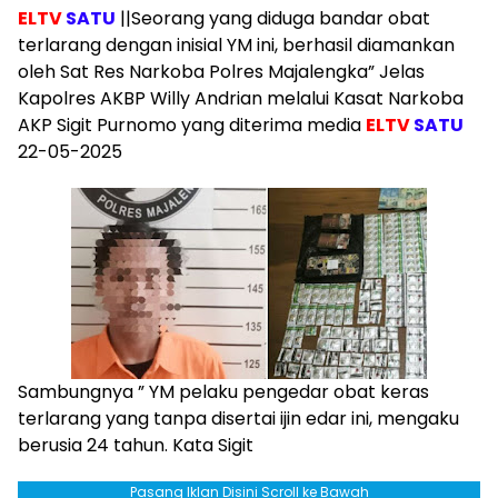
ELTV
SATU
||Seorang yang diduga bandar obat
terlarang dengan inisial YM ini, berhasil diamankan
oleh Sat Res Narkoba Polres Majalengka” Jelas
Kapolres AKBP Willy Andrian melalui Kasat Narkoba
AKP Sigit Purnomo yang diterima media
ELTV
SATU
22-05-2025
Sambungnya ” YM pelaku pengedar obat keras
terlarang yang tanpa disertai ijin edar ini, mengaku
berusia 24 tahun. Kata Sigit
Pasang Iklan Disini Scroll ke Bawah