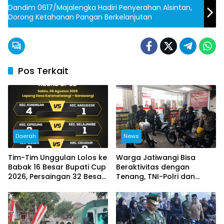
Dandim 0617/Majalengka Hadiri Penyerahan Alsintan,
Dorong Ketahanan Pangan Berkelanjutan
Pos Terkait
Daerah
News
Tim-Tim Unggulan Lolos ke
Warga Jatiwangi Bisa
Babak 16 Besar Bupati Cup
Beraktivitas dengan
2026, Persaingan 32 Besar
Tenang, TNI-Polri dan
Berlangsung Sengit
Satpol PP Intensifkan
Patroli