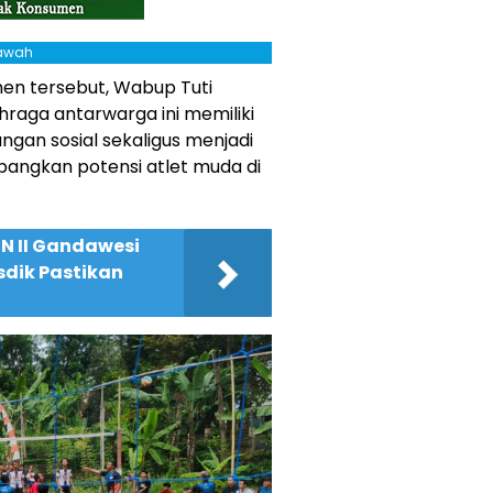
Bawah
en tersebut, Wabup Tuti
aga antarwarga ini memiliki
ngan sosial sekaligus menjadi
ngkan potensi atlet muda di
N II Gandawesi
sdik Pastikan