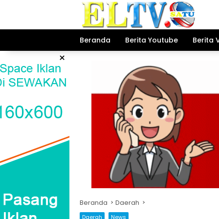
Langsung
ke
konten
Beranda
Berita Youtube
Berita 
×
Beranda
Daerah
Daerah
News