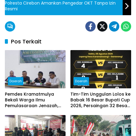
Polresta Cirebon Amankan Pengedar OKT Tanpa Izin
Resmi
Pos Terkait
Daerah
Daerah
Pemdes Kramatmulya
Tim-Tim Unggulan Lolos ke
Bekali Warga Ilmu
Babak 16 Besar Bupati Cup
Pemulasaraan Jenazah,
2026, Persaingan 32 Besar
Perkuat Kepedulian Sosial
Berlangsung Sengit
dan Keagamaan