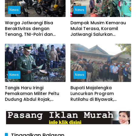
News
News
Warga Jatiwangi Bisa
Dampak Musim Kemarau
Beraktivitas dengan
Mulai Terasa, Koramil
Tenang, TNI-Polri dan
Jatiwangi Salurkan
Satpol PP Intensifkan
Bantuan Air Bersih untuk
Patroli
Warga Desa Loji
News
News
Tangis Haru Iringi
Bupati Majalengka
Pemakaman Militer Peltu
Luncurkan Program
Dudung Abdul Rojak,
Rutilahu di Biyawak,
Kasdim Majalengka Pimpin
Anggota Koramil
Upacara Penghormatan
1714/Jatitujuh Turut
Terakhir
Dukung GEBER Bersama
Warga
Tinggalkan Balasan