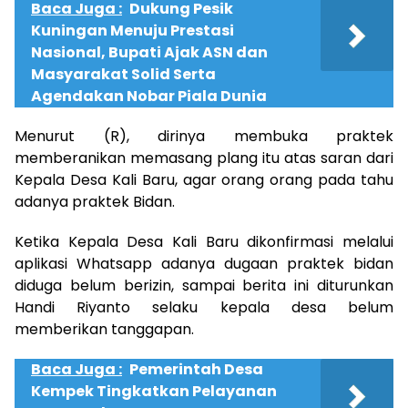
Baca Juga :
Dukung Pesik
Kuningan Menuju Prestasi
Nasional, Bupati Ajak ASN dan
Masyarakat Solid Serta
Agendakan Nobar Piala Dunia
Menurut (R), dirinya membuka praktek
memberanikan memasang plang itu atas saran dari
Kepala Desa Kali Baru, agar orang orang pada tahu
adanya praktek Bidan.
Ketika Kepala Desa Kali Baru dikonfirmasi melalui
aplikasi Whatsapp adanya dugaan praktek bidan
diduga belum berizin, sampai berita ini diturunkan
Handi Riyanto selaku kepala desa belum
memberikan tanggapan.
Baca Juga :
Pemerintah Desa
Kempek Tingkatkan Pelayanan